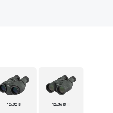
12x32 IS
12x36 IS III