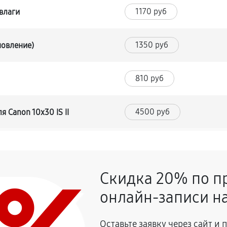
1170 руб
влаги
1350 руб
новление)
810 руб
4500 руб
 Canon 10x30 IS II
720 руб
нокля Canon 10x30 IS II
Скидка 20% по п
1080 руб
кля Canon 10x30 IS II
онлайн-записи на
720 руб
ля Canon 10x30 IS II
Оставьте заявку через сайт и