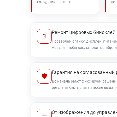
сотрудников в штате
лет
Ремонт встроенного дальнометра
Исправление инверсии изображен
Ремонт цифровых биноклей 
📄
Проверяем оптику, дисплей, питани
модули, чтобы восстановить стабиль
Замена энкодера управления
Замена линзы видоискателя
Гарантия на согласованный
🛡️
До начала работ фиксируем решение
Замена крышки окуляра
результат был понятен после выдач
Замена защёлки батарейного отсе
От изображения до управле
☰
Ремонт датчика синхроимпульсов