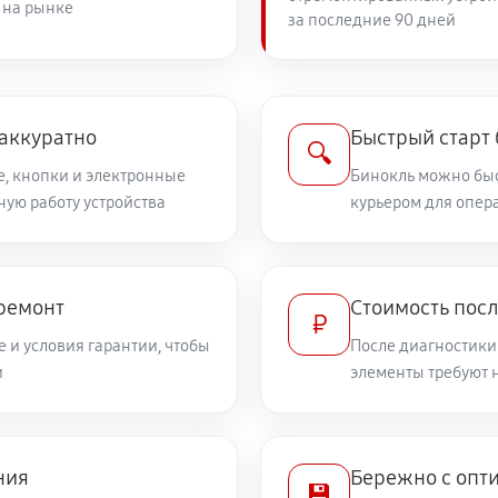
 на рынке
за последние 90 дней
900 руб
2700 руб
ия
аккуратно
Быстрый старт
🔍
е, кнопки и электронные
Бинокль можно быс
ную работу устройства
5400 руб
курьером для опер
2250 руб
 ремонт
Стоимость пос
₽
 и условия гарантии, чтобы
После диагностики
900 руб
и
элементы требуют 
900 руб
ка
ния
Бережно с опт
💾
1710 руб