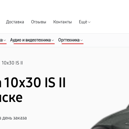
Гарантия д
Доставка
Отзывы
Контакты
Ещё
ка
Аудио и видеотехника
Оргтехника
/
10x30 IS II
10x30 IS II
нске
 день заказа