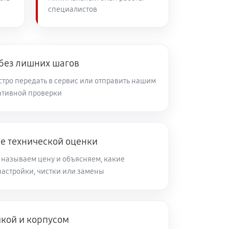
специалистов
60 минут
Заказать
60 минут
Заказать
 без лишних шагов
тро передать в сервис или отправить нашим
ативной проверки
60 минут
Заказать
60 минут
Заказать
ле технической оценки
 называем цену и объясняем, какие
60 минут
Заказать
настройки, чистки или замены
60 минут
Заказать
икой и корпусом
60 минут
Заказать