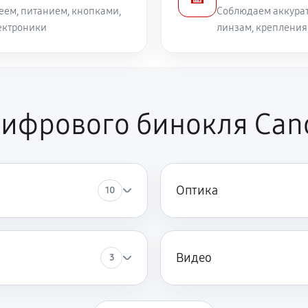
еем, питанием, кнопками,
Соблюдаем аккурат
ектроники
линзам, крепления
2340 руб
Canon 10x30 IS II
1800 руб
окля Canon 10x30 IS II
фрового бинокля Canon
Оптика
10
Видео
3