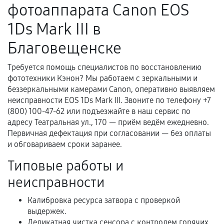
фотоаппарата Canon EOS
нормальной эксплуатации в течение
гарантийного срока.
1Ds Mark III в
Несоответствие комплектующей заявленным
Благовещенске
техническим характеристикам.
Требуется помощь специалистов по восстановлению
фототехники Кэнон? Мы работаем с зеркальными и
Документы для подтверждения
беззеркальными камерами Canon, оперативно выявляем
гарантии
неисправности EOS 1Ds Mark III. Звоните по телефону +7
(800) 100-47-62 или подъезжайте в наш сервис по
Гарантийный талон.
адресу Театральная ул., 170 — приём ведём ежедневно.
Первичная дефектация при согласовании — без оплаты
Акт выполненных работ с датой, перечнем
и обговариваем сроки заранее.
услуг и сроком гарантии.
Типовые работы и
Документы на установленные комплектующие
и кассовый чек.
неисправности
Калибровка ресурса затвора с проверкой
выдержек.
Расширенная гарантия
Деликатная чистка сенсора с контролем горячих