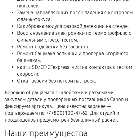
пикселей.
В некоторых случаях возможно оформление
Замена направляющих после падения с контролем
расширенной гарантии. Стоимость, сроки и
фланж-фокуса.
условия продления согласовываются отдельно и
Калибровка модуля фазовой детекции на стенде.
фиксируются в документах.
Восстановление электроники по термопрофилю с
финальным стресс-тестом.
Ремонт подсветки без засветов.
Ремонт башмака вспышки и проверка «горячего
Когда гарантия не действует
башмака».
карты SD/CF/CFexpress: чистка контактов с тестом
Нарушение правил эксплуатации,
скорости.
механические повреждения, попадание влаги,
Откат версии без потери настроек.
перегрев, коррозия.
Бережно обращаемся с шлейфами и разъёмами,
Самостоятельный ремонт или вмешательство
закупаем детали у проверенных поставщиков Canon и
третьих лиц.
фиксируем артикула. Цена известна заранее —
подтверждаем по +7 (800) 100-47-62. Для студий и
Естественный износ деталей, если иное не
продакшенов предусмотрен безналичный расчёт.
предусмотрено отдельно.
Наши преимущества
Обращение после окончания гарантийного