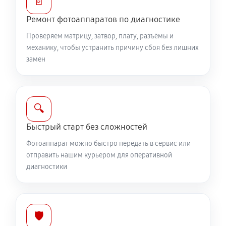
📄
Замена вспышки фотоаппарата Canon EOS 1Ds Mark
Ремонт фотоаппаратов по диагностике
III
Проверяем матрицу, затвор, плату, разъёмы и
2750 руб
60 минут
механику, чтобы устранить причину сбоя без лишних
замен
Юстировка фотоаппарата Canon EOS 1Ds Mark III
1530 руб
60 минут
🔍
Комплексная чистка фотоаппарата Canon EOS 1Ds
Mark III
Быстрый старт без сложностей
3150 руб
60 минут
Фотоаппарат можно быстро передать в сервис или
отправить нашим курьером для оперативной
Программный ремонт фотоаппарата Canon EOS 1Ds
диагностики
Mark III
2610 руб
60 минут
🛡️