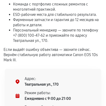
срока.
Команда с портфолио сложных ремонтов с
Программные сбои, если это не указано в
многолетней практикой.
отдельных условиях.
ESD-рабочие места для стабильного результата.
Фирменные запчасти и гарантия до 12 месяцев на
работы и детали.
Персональный менеджер — звоните по телефону
Если комплектующие куплены
+7 (800) 100-47-62 и приезжайте по адресу
самостоятельно
Театральная ул., 170.
Гарантия на выполненные работы может
Если выдаёт ошибку объектива — звоните сейчас.
Вернём стабильную работу автоматики Canon EOS 1Ds
сохраняться полностью или частично, если
Mark III.
соблюдены следующие условия:
Предоставленные детали подходят по
техническим параметрам и не имеют внешних
дефектов.
Адрес:
Театральная ул., 170
Установка была выполнена нашим сервисным
центром.
Режим работы:
При этом гарантия на сами комплектующие
Ежедневно с 9:00 до 21:00
остается на стороне производителя или