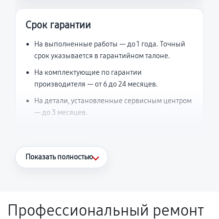
Срок гарантии
На выполненные работы — до 1 года. Точный
срок указывается в гарантийном талоне.
На комплектующие по гарантии
производителя — от 6 до 24 месяцев.
На детали, установленные сервисным центром
— до 3 месяцев.
Что считается гарантийным случаем
Показать полностью
Повторное возникновение неисправности,
напрямую связанной с выполненным
ремонтом.
Профессиональный ремонт
Поломка установленной детали при