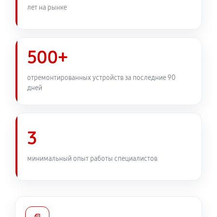
2430 руб
60 минут
лет на рынке
Замена устройства стабилизации
2570 руб
60 минут
500+
Замена передней панели
отремонтированных устройств за последние 90
2430 руб
60 минут
дней
Замена задней панели
1890 руб
60 минут
3
Замена линз фотоаппарата Canon EOS 1Ds Mark III
минимальный опыт работы специалистов
2210 руб
60 минут
Замена диска управления
1890 руб
60 минут