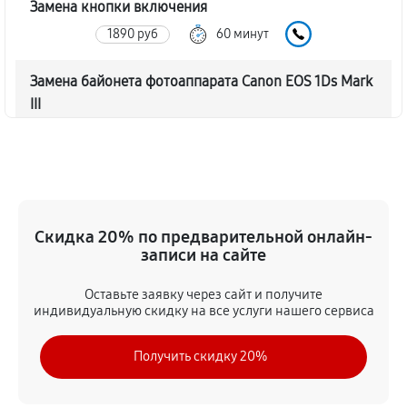
Замена кнопки включения
1890 руб
60 минут
Замена байонета фотоаппарата Canon EOS 1Ds Mark
III
3060 руб
60 минут
Чистка CCD/CMOS матрицы
3150 руб
60 минут
Скидка 20% по предварительной онлайн-
Устранение битых пикселей на CCD/CMOS матрице
записи на сайте
3510 руб
60 минут
Оставьте заявку через сайт и получите
индивидуальную скидку на все услуги нашего сервиса
Замена платы отсека карты памяти
3420 руб
60 минут
Получить скидку 20%
Замена материнской платы