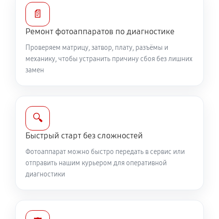
Замена диска управления
📄
1890 руб
60 минут
Ремонт фотоаппаратов по диагностике
Проверяем матрицу, затвор, плату, разъёмы и
Замена вспышки фотоаппарата Canon EOS 6D Mark
механику, чтобы устранить причину сбоя без лишних
II Body
замен
2750 руб
60 минут
Юстировка фотоаппарата Canon EOS 6D Mark II
Body
🔍
1530 руб
60 минут
Быстрый старт без сложностей
Фотоаппарат можно быстро передать в сервис или
Комплексная чистка фотоаппарата Canon EOS 6D
отправить нашим курьером для оперативной
Mark II Body
диагностики
3150 руб
60 минут
Программный ремонт фотоаппарата Canon EOS 6D
Mark II Body