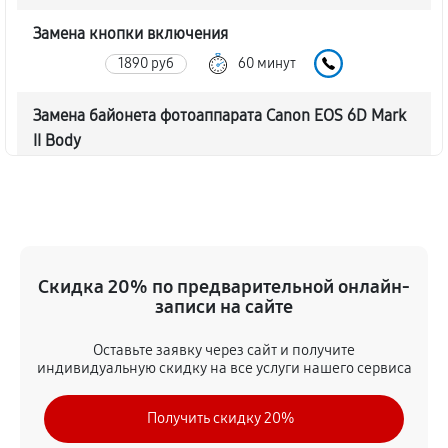
Замена кнопки включения
1890 руб
60 минут
Замена байонета фотоаппарата Canon EOS 6D Mark
II Body
3060 руб
60 минут
Чистка CCD/CMOS матрицы
3150 руб
60 минут
Скидка 20% по предварительной онлайн-
Устранение битых пикселей на CCD/CMOS матрице
записи на сайте
3510 руб
60 минут
Оставьте заявку через сайт и получите
индивидуальную скидку на все услуги нашего сервиса
Замена платы отсека карты памяти
3420 руб
60 минут
Получить скидку 20%