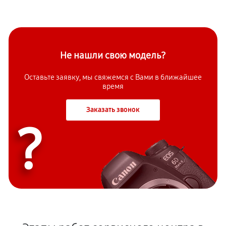
Не нашли свою модель?
Оставьте заявку, мы свяжемся с Вами в ближайшее
время
Заказать звонок
?