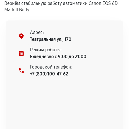
Вернём стабильную работу автоматики Canon EOS 6D
сохраняться полностью или частично, если
Mark II Body.
соблюдены следующие условия:
Предоставленные детали подходят по
техническим параметрам и не имеют внешних
дефектов.
Адрес:
Театральная ул., 170
Установка была выполнена нашим сервисным
центром.
Режим работы:
При этом гарантия на сами комплектующие
Ежедневно с 9:00 до 21:00
остается на стороне производителя или
Городской телефон:
продавца. За качество сторонних деталей
+7 (800) 100-47-62
сервисный центр ответственности не несет.