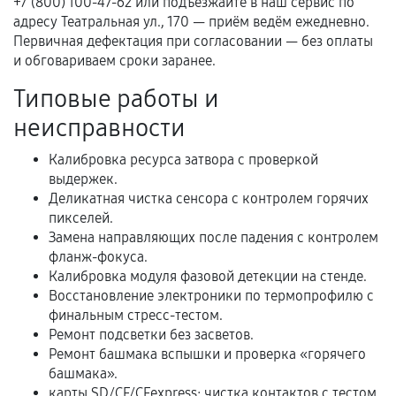
+7 (800) 100-47-62 или подъезжайте в наш сервис по
Гарантийный талон.
адресу Театральная ул., 170 — приём ведём ежедневно.
Первичная дефектация при согласовании — без оплаты
Акт выполненных работ с датой, перечнем
и обговариваем сроки заранее.
услуг и сроком гарантии.
Типовые работы и
Документы на установленные комплектующие
и кассовый чек.
неисправности
Калибровка ресурса затвора с проверкой
выдержек.
Расширенная гарантия
Деликатная чистка сенсора с контролем горячих
пикселей.
В некоторых случаях возможно оформление
Замена направляющих после падения с контролем
расширенной гарантии. Стоимость, сроки и
фланж-фокуса.
условия продления согласовываются отдельно и
Калибровка модуля фазовой детекции на стенде.
фиксируются в документах.
Восстановление электроники по термопрофилю с
финальным стресс-тестом.
Ремонт подсветки без засветов.
Ремонт башмака вспышки и проверка «горячего
Когда гарантия не действует
башмака».
карты SD/CF/CFexpress: чистка контактов с тестом