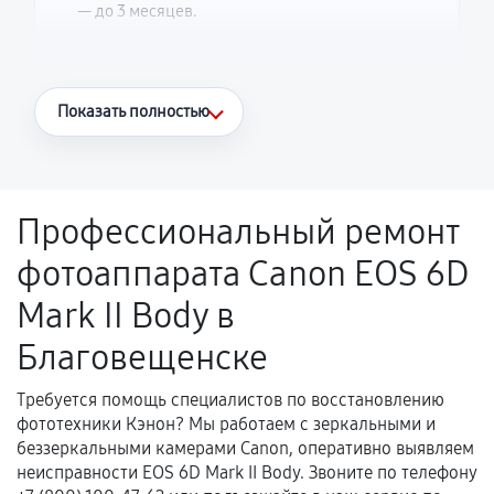
— до 3 месяцев.
Что считается гарантийным случаем
Показать полностью
Повторное возникновение неисправности,
напрямую связанной с выполненным
ремонтом.
Профессиональный ремонт
Поломка установленной детали при
фотоаппарата Canon EOS 6D
нормальной эксплуатации в течение
гарантийного срока.
Mark II Body в
Несоответствие комплектующей заявленным
Благовещенске
техническим характеристикам.
Требуется помощь специалистов по восстановлению
фототехники Кэнон? Мы работаем с зеркальными и
Документы для подтверждения
беззеркальными камерами Canon, оперативно выявляем
гарантии
неисправности EOS 6D Mark II Body. Звоните по телефону