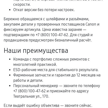
Нарушение правил эксплуатации,
скорости.
механические повреждения, попадание влаги,
Откат версии без потери настроек.
перегрев, коррозия.
Бережно обращаемся с шлейфами и разъёмами,
Самостоятельный ремонт или вмешательство
закупаем детали у проверенных поставщиков Canon и
третьих лиц.
фиксируем артикула. Цена известна заранее —
подтверждаем по +7 (800) 100-47-62. Для студий и
Естественный износ деталей, если иное не
продакшенов предусмотрен безналичный расчёт.
предусмотрено отдельно.
Наши преимущества
Обращение после окончания гарантийного
срока.
Команда с портфолио сложных ремонтов с
Программные сбои, если это не указано в
многолетней практикой.
отдельных условиях.
ESD-рабочие места для стабильного результата.
Фирменные запчасти и гарантия до 12 месяцев на
работы и детали.
Персональный менеджер — звоните по телефону
Если комплектующие куплены
+7 (800) 100-47-62 и приезжайте по адресу
самостоятельно
Театральная ул., 170.
Гарантия на выполненные работы может
Если выдаёт ошибку объектива — звоните сейчас.