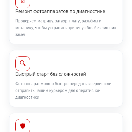
📄
Юстировка фотоаппарата Canon EOS M3
Ремонт фотоаппаратов по диагностике
1530 руб
60 минут
Проверяем матрицу, затвор, плату, разъёмы и
Комплексная чистка фотоаппарата Canon EOS M3
механику, чтобы устранить причину сбоя без лишних
замен
3150 руб
60 минут
Программный ремонт фотоаппарата Canon EOS M3
2610 руб
60 минут
🔍
Быстрый старт без сложностей
Фотоаппарат можно быстро передать в сервис или
отправить нашим курьером для оперативной
диагностики
🛡️