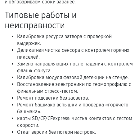
и обговариваем сроки заранее.
Акт выполненных работ с датой, перечнем
Типовые работы и
услуг и сроком гарантии.
неисправности
Документы на установленные комплектующие
и кассовый чек.
Калибровка ресурса затвора с проверкой
выдержек.
Деликатная чистка сенсора с контролем горячих
пикселей.
Расширенная гарантия
Замена направляющих после падения с контролем
фланж-фокуса.
В некоторых случаях возможно оформление
Калибровка модуля фазовой детекции на стенде.
расширенной гарантии. Стоимость, сроки и
Восстановление электроники по термопрофилю с
условия продления согласовываются отдельно и
финальным стресс-тестом.
фиксируются в документах.
Ремонт подсветки без засветов.
Ремонт башмака вспышки и проверка «горячего
башмака».
карты SD/CF/CFexpress: чистка контактов с тестом
Когда гарантия не действует
скорости.
Откат версии без потери настроек.
Нарушение правил эксплуатации,