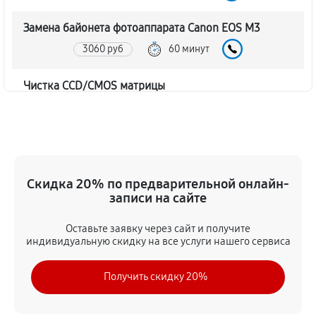
Замена байонета фотоаппарата Canon EOS M3
3060 руб
60 минут
Чистка CCD/CMOS матрицы
3150 руб
60 минут
Устранение битых пикселей на CCD/CMOS матрице
3510 руб
60 минут
Скидка 20% по предварительной онлайн-
записи на сайте
Замена платы отсека карты памяти
3420 руб
60 минут
Оставьте заявку через сайт и получите
индивидуальную скидку на все услуги нашего сервиса
Замена материнской платы
Получить скидку 20%
2970 руб
60 минут