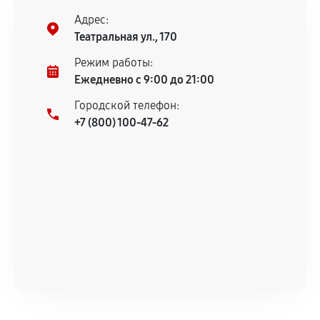
соблюдены следующие условия:
Адрес:
Предоставленные детали подходят по
Театральная ул., 170
техническим параметрам и не имеют внешних
дефектов.
Режим работы:
Ежедневно с 9:00 до 21:00
Установка была выполнена нашим сервисным
центром.
Городской телефон:
При этом гарантия на сами комплектующие
+7 (800) 100-47-62
остается на стороне производителя или
продавца. За качество сторонних деталей
сервисный центр ответственности не несет.