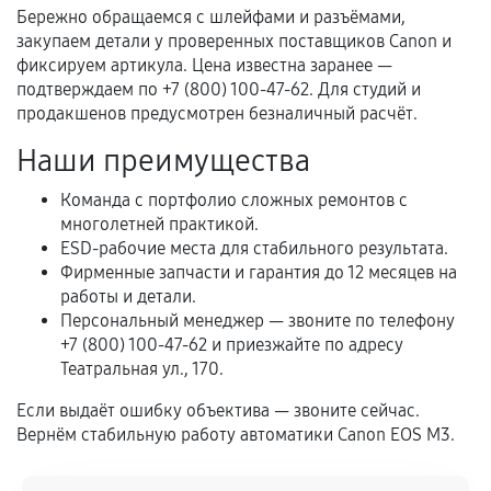
механические повреждения, попадание влаги,
Бережно обращаемся с шлейфами и разъёмами,
перегрев, коррозия.
закупаем детали у проверенных поставщиков Canon и
фиксируем артикула. Цена известна заранее —
Самостоятельный ремонт или вмешательство
подтверждаем по +7 (800) 100-47-62. Для студий и
третьих лиц.
продакшенов предусмотрен безналичный расчёт.
Естественный износ деталей, если иное не
Наши преимущества
предусмотрено отдельно.
Обращение после окончания гарантийного
Команда с портфолио сложных ремонтов с
многолетней практикой.
срока.
ESD-рабочие места для стабильного результата.
Программные сбои, если это не указано в
Фирменные запчасти и гарантия до 12 месяцев на
отдельных условиях.
работы и детали.
Персональный менеджер — звоните по телефону
+7 (800) 100-47-62 и приезжайте по адресу
Театральная ул., 170.
Если комплектующие куплены
самостоятельно
Если выдаёт ошибку объектива — звоните сейчас.
Вернём стабильную работу автоматики Canon EOS M3.
Гарантия на выполненные работы может
сохраняться полностью или частично, если