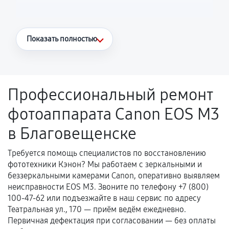
Что считается гарантийным случаем
Показать полностью
Повторное возникновение неисправности,
напрямую связанной с выполненным
ремонтом.
Профессиональный ремонт
Поломка установленной детали при
фотоаппарата Canon EOS M3
нормальной эксплуатации в течение
гарантийного срока.
в Благовещенске
Несоответствие комплектующей заявленным
техническим характеристикам.
Требуется помощь специалистов по восстановлению
фототехники Кэнон? Мы работаем с зеркальными и
беззеркальными камерами Canon, оперативно выявляем
неисправности EOS M3. Звоните по телефону +7 (800)
Документы для подтверждения
100-47-62 или подъезжайте в наш сервис по адресу
гарантии
Театральная ул., 170 — приём ведём ежедневно.
Первичная дефектация при согласовании — без оплаты
Гарантийный талон.