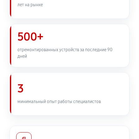
2430 руб
60 минут
лет на рынке
Замена устройства стабилизации
2570 руб
60 минут
500+
Замена передней панели
отремонтированных устройств за последние 90
2430 руб
60 минут
дней
Замена задней панели
1890 руб
60 минут
3
Замена линз фотоаппарата Canon PowerShot G1 X
минимальный опыт работы специалистов
2210 руб
60 минут
Замена диска управления
1890 руб
60 минут