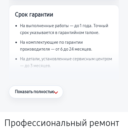
Срок гарантии
На выполненные работы — до 1 года. Точный
срок указывается в гарантийном талоне.
На комплектующие по гарантии
производителя — от 6 до 24 месяцев.
На детали, установленные сервисным центром
— до 3 месяцев.
Что считается гарантийным случаем
Показать полностью
Повторное возникновение неисправности,
напрямую связанной с выполненным
ремонтом.
Профессиональный ремонт
Поломка установленной детали при