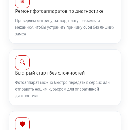
📄
Замена вспышки фотоаппарата Canon PowerShot G1
Ремонт фотоаппаратов по диагностике
X
Проверяем матрицу, затвор, плату, разъёмы и
2750 руб
60 минут
механику, чтобы устранить причину сбоя без лишних
замен
Юстировка фотоаппарата Canon PowerShot G1 X
1530 руб
60 минут
🔍
Комплексная чистка фотоаппарата Canon
PowerShot G1 X
Быстрый старт без сложностей
3150 руб
60 минут
Фотоаппарат можно быстро передать в сервис или
отправить нашим курьером для оперативной
Программный ремонт фотоаппарата Canon
диагностики
PowerShot G1 X
2610 руб
60 минут
🛡️