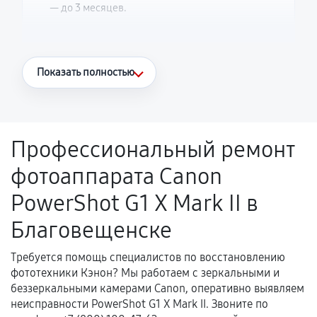
— до 3 месяцев.
Что считается гарантийным случаем
Показать полностью
Повторное возникновение неисправности,
напрямую связанной с выполненным
ремонтом.
Профессиональный ремонт
Поломка установленной детали при
фотоаппарата Canon
нормальной эксплуатации в течение
гарантийного срока.
PowerShot G1 X Mark II в
Несоответствие комплектующей заявленным
Благовещенске
техническим характеристикам.
Требуется помощь специалистов по восстановлению
фототехники Кэнон? Мы работаем с зеркальными и
Документы для подтверждения
беззеркальными камерами Canon, оперативно выявляем
гарантии
неисправности PowerShot G1 X Mark II. Звоните по