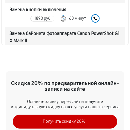
Замена кнопки включения
1890 руб
60 минут
Замена байонета фотоаппарата Canon PowerShot G1
X Mark II
3060 руб
60 минут
Чистка CCD/CMOS матрицы
3150 руб
60 минут
Скидка 20% по предварительной онлайн-
Устранение битых пикселей на CCD/CMOS матрице
записи на сайте
3510 руб
60 минут
Оставьте заявку через сайт и получите
индивидуальную скидку на все услуги нашего сервиса
Замена платы отсека карты памяти
3420 руб
60 минут
Получить скидку 20%