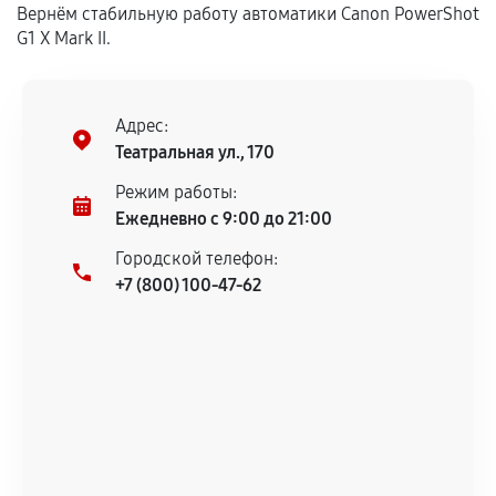
Вернём стабильную работу автоматики Canon PowerShot
сохраняться полностью или частично, если
G1 X Mark II.
соблюдены следующие условия:
Предоставленные детали подходят по
техническим параметрам и не имеют внешних
дефектов.
Адрес:
Театральная ул., 170
Установка была выполнена нашим сервисным
центром.
Режим работы:
При этом гарантия на сами комплектующие
Ежедневно с 9:00 до 21:00
остается на стороне производителя или
Городской телефон:
продавца. За качество сторонних деталей
+7 (800) 100-47-62
сервисный центр ответственности не несет.