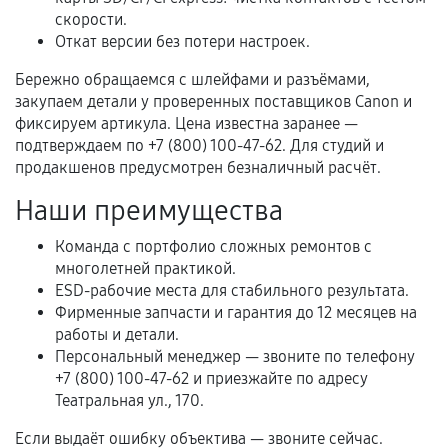
Нарушение правил эксплуатации,
скорости.
механические повреждения, попадание влаги,
Откат версии без потери настроек.
перегрев, коррозия.
Бережно обращаемся с шлейфами и разъёмами,
Самостоятельный ремонт или вмешательство
закупаем детали у проверенных поставщиков Canon и
третьих лиц.
фиксируем артикула. Цена известна заранее —
подтверждаем по +7 (800) 100-47-62. Для студий и
Естественный износ деталей, если иное не
продакшенов предусмотрен безналичный расчёт.
предусмотрено отдельно.
Наши преимущества
Обращение после окончания гарантийного
срока.
Команда с портфолио сложных ремонтов с
Программные сбои, если это не указано в
многолетней практикой.
отдельных условиях.
ESD-рабочие места для стабильного результата.
Фирменные запчасти и гарантия до 12 месяцев на
работы и детали.
Персональный менеджер — звоните по телефону
Если комплектующие куплены
+7 (800) 100-47-62 и приезжайте по адресу
самостоятельно
Театральная ул., 170.
Гарантия на выполненные работы может
Если выдаёт ошибку объектива — звоните сейчас.