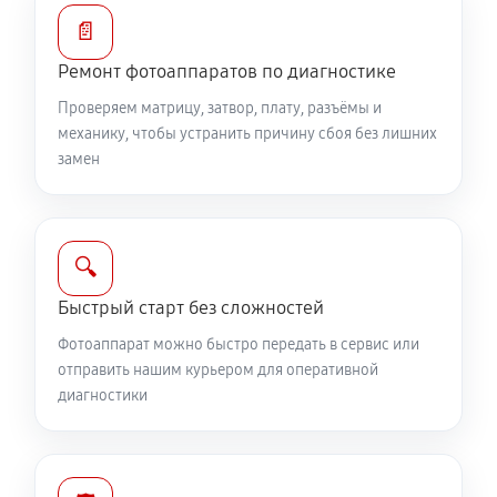
Замена диска управления
📄
1890 руб
60 минут
Ремонт фотоаппаратов по диагностике
Проверяем матрицу, затвор, плату, разъёмы и
Замена вспышки фотоаппарата Canon PowerShot G1
механику, чтобы устранить причину сбоя без лишних
X Mark II
замен
2750 руб
60 минут
Юстировка фотоаппарата Canon PowerShot G1 X
Mark II
🔍
1530 руб
60 минут
Быстрый старт без сложностей
Фотоаппарат можно быстро передать в сервис или
Комплексная чистка фотоаппарата Canon
отправить нашим курьером для оперативной
PowerShot G1 X Mark II
диагностики
3150 руб
60 минут
Программный ремонт фотоаппарата Canon
PowerShot G1 X Mark II