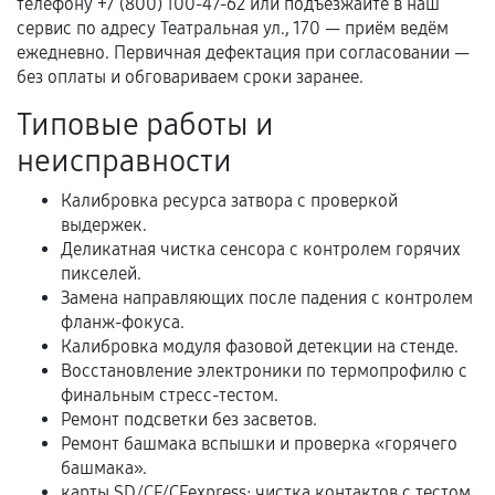
телефону +7 (800) 100-47-62 или подъезжайте в наш
Гарантийный талон.
сервис по адресу Театральная ул., 170 — приём ведём
ежедневно. Первичная дефектация при согласовании —
Акт выполненных работ с датой, перечнем
без оплаты и обговариваем сроки заранее.
услуг и сроком гарантии.
Типовые работы и
Документы на установленные комплектующие
и кассовый чек.
неисправности
Калибровка ресурса затвора с проверкой
выдержек.
Расширенная гарантия
Деликатная чистка сенсора с контролем горячих
пикселей.
В некоторых случаях возможно оформление
Замена направляющих после падения с контролем
расширенной гарантии. Стоимость, сроки и
фланж-фокуса.
условия продления согласовываются отдельно и
Калибровка модуля фазовой детекции на стенде.
фиксируются в документах.
Восстановление электроники по термопрофилю с
финальным стресс-тестом.
Ремонт подсветки без засветов.
Ремонт башмака вспышки и проверка «горячего
Когда гарантия не действует
башмака».
карты SD/CF/CFexpress: чистка контактов с тестом