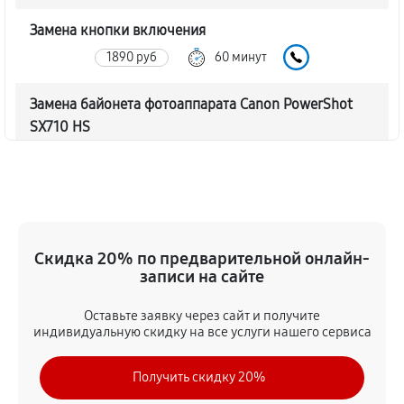
Замена кнопки включения
1890 руб
60 минут
Замена байонета фотоаппарата Canon PowerShot
SX710 HS
3060 руб
60 минут
Чистка CCD/CMOS матрицы
3150 руб
60 минут
Скидка 20% по предварительной онлайн-
Устранение битых пикселей на CCD/CMOS матрице
записи на сайте
3510 руб
60 минут
Оставьте заявку через сайт и получите
индивидуальную скидку на все услуги нашего сервиса
Замена платы отсека карты памяти
3420 руб
60 минут
Получить скидку 20%