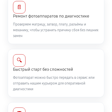
Замена диска управления
📄
1890 руб
60 минут
Ремонт фотоаппаратов по диагностике
Проверяем матрицу, затвор, плату, разъёмы и
Замена вспышки фотоаппарата Canon PowerShot
механику, чтобы устранить причину сбоя без лишних
SX710 HS
замен
2750 руб
60 минут
Юстировка фотоаппарата Canon PowerShot SX710
HS
🔍
1530 руб
60 минут
Быстрый старт без сложностей
Фотоаппарат можно быстро передать в сервис или
Комплексная чистка фотоаппарата Canon
отправить нашим курьером для оперативной
PowerShot SX710 HS
диагностики
3150 руб
60 минут
Программный ремонт фотоаппарата Canon
PowerShot SX710 HS