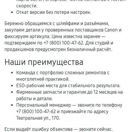
Нарушение правил эксплуатации,
скорости.
механические повреждения, попадание влаги,
Откат версии без потери настроек.
перегрев, коррозия.
Бережно обращаемся с шлейфами и разъёмами,
Самостоятельный ремонт или вмешательство
закупаем детали у проверенных поставщиков Canon и
третьих лиц.
фиксируем артикула. Цена известна заранее —
подтверждаем по +7 (800) 100-47-62. Для студий и
Естественный износ деталей, если иное не
продакшенов предусмотрен безналичный расчёт.
предусмотрено отдельно.
Наши преимущества
Обращение после окончания гарантийного
срока.
Команда с портфолио сложных ремонтов с
Программные сбои, если это не указано в
многолетней практикой.
отдельных условиях.
ESD-рабочие места для стабильного результата.
Фирменные запчасти и гарантия до 12 месяцев на
работы и детали.
Персональный менеджер — звоните по телефону
Если комплектующие куплены
+7 (800) 100-47-62 и приезжайте по адресу
самостоятельно
Театральная ул., 170.
Гарантия на выполненные работы может
Если выдаёт ошибку объектива — звоните сейчас.