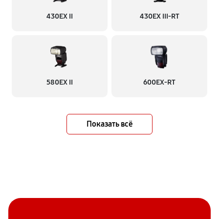
430EX II
430EX III-RT
580EX II
600EX-RT
Показать всё