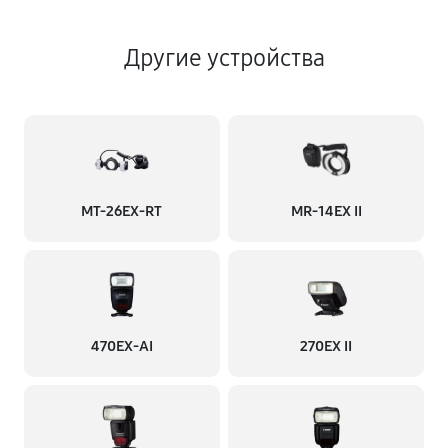
Другие устройства
MT-26EX-RT
MR-14EX II
470EX-AI
270EX II