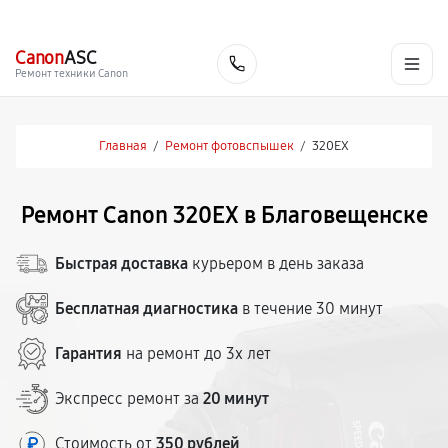
г. Благовещенск
Ежедневно с 9:00 до 21:00
+7 (800) 100-47-62
Canon
ASC
Заказать
Ремонт техники Canon
Главная
/
Ремонт фотовспышек
/
320EX
Ремонт Canon 320EX в Благовещенске
Быстрая доставка
курьером в день заказа
Бесплатная диагностика
в течение 30 минут
Гарантия
на ремонт до 3х лет
Экспресс ремонт за
20 минут
Стоимость от
350 рублей