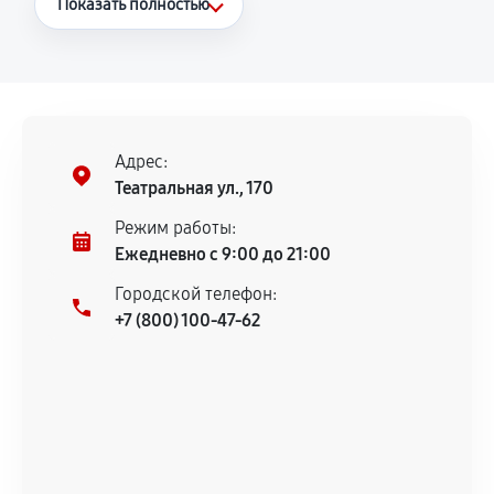
Показать полностью
Повторное возникновение неисправности,
напрямую связанной с выполненным
ремонтом.
Поломка установленной детали при
нормальной эксплуатации в течение
Адрес:
гарантийного срока.
Театральная ул., 170
Несоответствие комплектующей заявленным
Режим работы:
техническим характеристикам.
Ежедневно с 9:00 до 21:00
Городской телефон:
+7 (800) 100-47-62
Документы для подтверждения
гарантии
Гарантийный талон.
Акт выполненных работ с датой, перечнем
услуг и сроком гарантии.