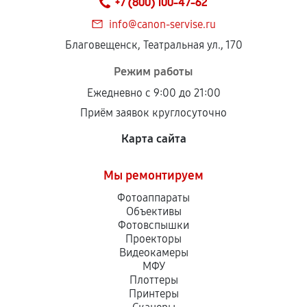
+7 (800) 100-47-62
дефектов.
info@canon-servise.ru
Установка была выполнена нашим сервисным
Благовещенск, Театральная ул., 170
центром.
При этом гарантия на сами комплектующие
Режим работы
остается на стороне производителя или
Ежедневно с 9:00 до 21:00
продавца. За качество сторонних деталей
Приём заявок круглосуточно
сервисный центр ответственности не несет.
Карта сайта
Мы ремонтируем
Фотоаппараты
Объективы
Фотовспышки
Проекторы
Видеокамеры
МФУ
Плоттеры
Принтеры