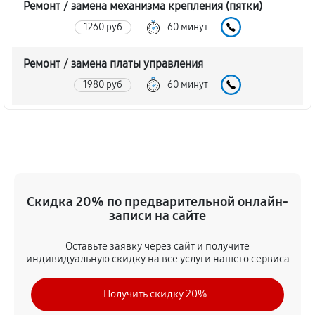
Ремонт / замена механизма крепления (пятки)
1260 руб
60 минут
Ремонт / замена платы управления
1980 руб
60 минут
Замена / ремонт инфракрасного датчика
1800 руб
60 минут
Ремонт крышки батарейного отсека
Скидка 20% по предварительной онлайн-
1620 руб
60 минут
записи на сайте
Замена ультразвукового мотора
Оставьте заявку через сайт и получите
1620 руб
60 минут
индивидуальную скидку на все услуги нашего сервиса
Получить скидку 20%