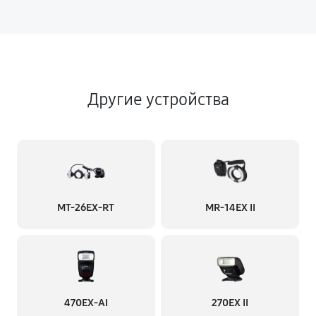
Другие устройства
MT-26EX-RT
MR-14EX II
470EX-AI
270EX II