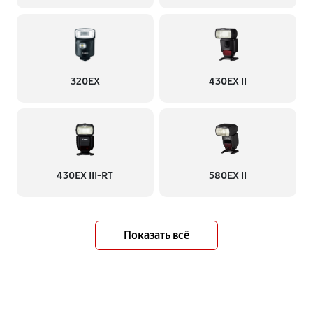
320EX
430EX II
430EX III-RT
580EX II
Показать всё