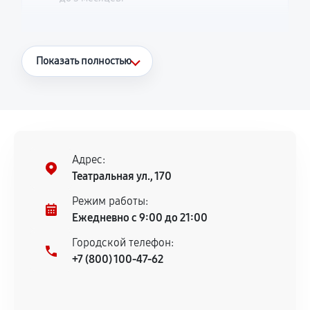
Что считается гарантийным случаем
Показать полностью
Повторное возникновение неисправности,
напрямую связанной с выполненным
ремонтом.
Поломка установленной детали при
нормальной эксплуатации в течение
Адрес:
гарантийного срока.
Театральная ул., 170
Несоответствие комплектующей заявленным
Режим работы:
техническим характеристикам.
Ежедневно с 9:00 до 21:00
Городской телефон:
+7 (800) 100-47-62
Документы для подтверждения
гарантии