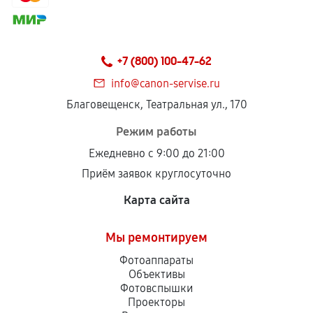
сохраняться полностью или частично, если
соблюдены следующие условия:
Предоставленные детали подходят по
техническим параметрам и не имеют внешних
+7 (800) 100-47-62
дефектов.
info@canon-servise.ru
Установка была выполнена нашим сервисным
Благовещенск, Театральная ул., 170
центром.
При этом гарантия на сами комплектующие
Режим работы
остается на стороне производителя или
Ежедневно с 9:00 до 21:00
продавца. За качество сторонних деталей
Приём заявок круглосуточно
сервисный центр ответственности не несет.
Карта сайта
Мы ремонтируем
Фотоаппараты
Объективы
Фотовспышки
Проекторы