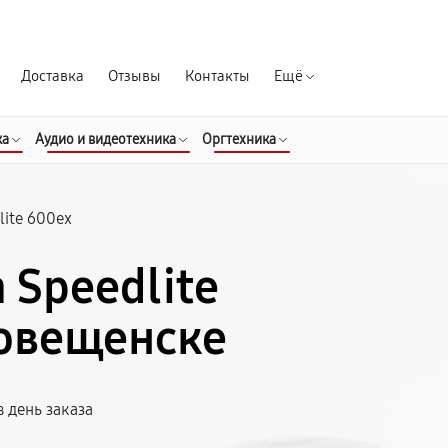
Гарантия д
Доставка
Отзывы
Контакты
Ещё
ка
Аудио и видеотехника
Оргтехника
lite 600ex
 Speedlite
говещенске
 день заказа