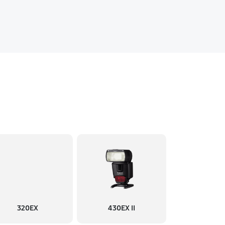
320EX
430EX II