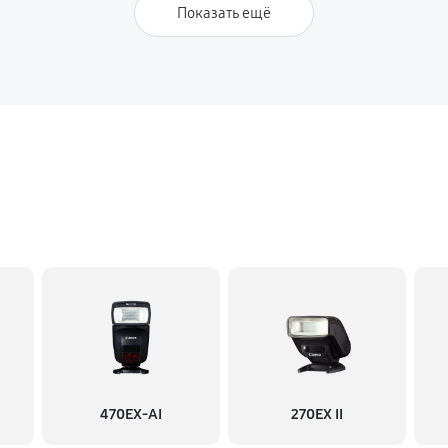
Показать ещё
470EX-AI
270EX II