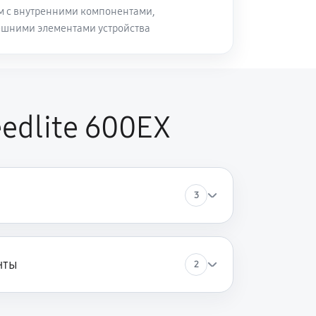
м с внутренними компонентами,
ешними элементами устройства
edlite 600EX
3
нты
2