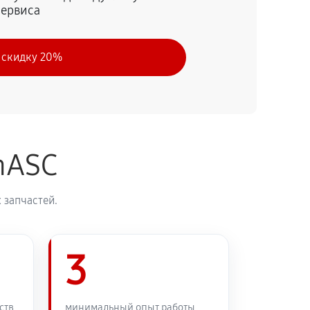
сервиса
 скидку 20%
nASC
 запчастей.
3
ств
минимальный опыт работы