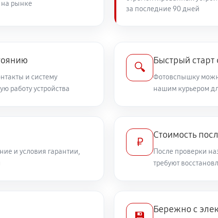
 на рынке
за последние 90 дней
тоянию
Быстрый старт
🔍
онтакты и систему
Фотовспышку можно
ую работу устройства
нашим курьером дл
Стоимость посл
₽
ие и условия гарантии,
После проверки на
м
требуют восстанов
Бережно с эле
💾