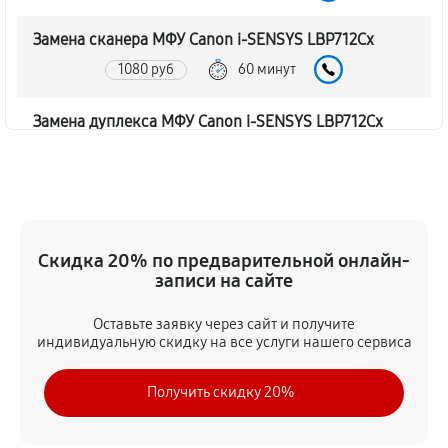
Замена сканера МФУ Canon i-SENSYS LBP712Cx
1080 руб
60 минут
Замена дуплекса МФУ Canon i-SENSYS LBP712Cx
810 руб
60 минут
Замена вала МФУ Canon i-SENSYS LBP712Cx
1350 руб
60 минут
Скидка 20% по предварительной онлайн-
записи на сайте
Замена тормозной площадки
1080 руб
60 минут
Оставьте заявку через сайт и получите
индивидуальную скидку на все услуги нашего сервиса
Замена Wi-Fi МФУ Canon i-SENSYS LBP712Cx
Получить скидку 20%
1620 руб
60 минут