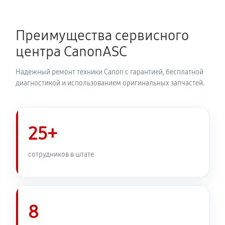
Замена каретки МФУ Canon i-SENSYS LBP712Cx
720 руб
60 минут
Преимущества сервисного
Замена печатной головки
центра CanonASC
1350 руб
60 минут
Надёжный ремонт техники Canon с гарантией, бесплатной
Замена печки МФУ Canon i-SENSYS LBP712Cx
диагностикой и использованием оригинальных запчастей.
2250 руб
60 минут
Замена термопленки МФУ Canon i-SENSYS LBP712Cx
25+
1980 руб
60 минут
сотрудников в штате
8