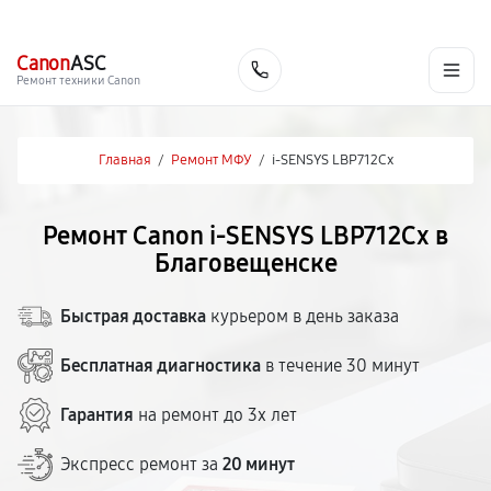
г. Благовещенск
Ежедневно с 9:00 до 21:00
+7 (800) 100-47-62
Canon
ASC
Заказать
Ремонт техники Canon
Главная
/
Ремонт МФУ
/
i-SENSYS LBP712Cx
Ремонт Canon i-SENSYS LBP712Cx в
Благовещенске
Быстрая доставка
курьером в день заказа
Бесплатная диагностика
в течение 30 минут
Гарантия
на ремонт до 3х лет
Экспресс ремонт за
20 минут