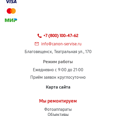
Гарантия на выполненные работы может
сохраняться полностью или частично, если
соблюдены следующие условия:
Предоставленные детали подходят по
техническим параметрам и не имеют внешних
+7 (800) 100-47-62
дефектов.
info@canon-servise.ru
Установка была выполнена нашим сервисным
Благовещенск, Театральная ул., 170
центром.
При этом гарантия на сами комплектующие
Режим работы
остается на стороне производителя или
Ежедневно с 9:00 до 21:00
продавца. За качество сторонних деталей
Приём заявок круглосуточно
сервисный центр ответственности не несет.
Карта сайта
Мы ремонтируем
Фотоаппараты
Объективы