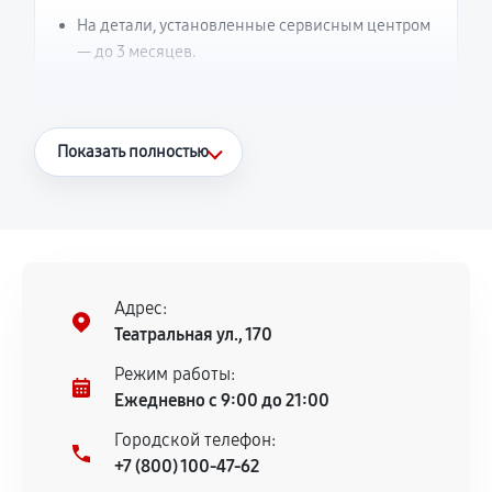
На детали, установленные сервисным центром
— до 3 месяцев.
Что считается гарантийным случаем
Показать полностью
Повторное возникновение неисправности,
напрямую связанной с выполненным
ремонтом.
Поломка установленной детали при
нормальной эксплуатации в течение
Адрес:
гарантийного срока.
Театральная ул., 170
Несоответствие комплектующей заявленным
Режим работы:
техническим характеристикам.
Ежедневно с 9:00 до 21:00
Городской телефон:
+7 (800) 100-47-62
Документы для подтверждения