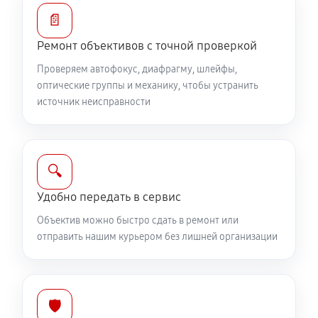
Устранение механических повреждений
📄
810 руб
60 минут
Ремонт объективов с точной проверкой
Ремонт электроники объектива Canon EF 24-70mm
Проверяем автофокус, диафрагму, шлейфы,
f/4L IS USM
оптические группы и механику, чтобы устранить
источник неисправности
810 руб
60 минут
Ремонт шлейфа оптического стабилизатора
540 руб
60 минут
🔍
Удобно передать в сервис
Ремонт передней линзы объектива
Объектив можно быстро сдать в ремонт или
720 руб
60 минут
отправить нашим курьером без лишней организации
Ремонт механических узлов
1710 руб
60 минут
🛡️
Ремонт кольца зуммирования