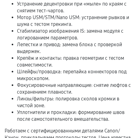
и кассовый чек.
Устранение децентровки при «мыле» по краям с
снятием тест-чартов.
Мотор USM/STM/Nano USM: устранение рывков и
шума с тестом трекинга.
Расширенная гарантия
Стабилизатор изображения IS: замена модуля с
логированием параметров.
В некоторых случаях возможно оформление
Лепестки и привод: замена блока с проверкой
расширенной гарантии. Стоимость, сроки и
выдержек.
условия продления согласовываются отдельно и
Крепёж и контакты: правка геометрии с тестом
фиксируются в документах.
совместимости.
Шлейфы/проводка: перепайка коннекторов под
микроскопом.
Фокусировочные направляющие: снятие люфтов с
Когда гарантия не действует
сохранением плавности.
Линзы/фильтры: полировка сколов кромки в
Нарушение правил эксплуатации,
чистой зоне.
механические повреждения, попадание влаги,
Уплотнители и прокладки: формирование швов
перегрев, коррозия.
после самостоятельного вмешательства.
Самостоятельный ремонт или вмешательство
Работаем с сертифицированными деталями Canon/
третьих лиц.
Кэнон, прикладываем протоколы тестов. Цена известна