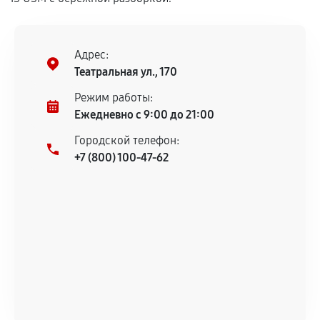
Установка была выполнена нашим сервисным
центром.
При этом гарантия на сами комплектующие
Адрес:
остается на стороне производителя или
Театральная ул., 170
продавца. За качество сторонних деталей
сервисный центр ответственности не несет.
Режим работы:
Ежедневно с 9:00 до 21:00
Городской телефон:
+7 (800) 100-47-62