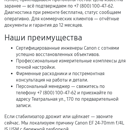
Естественный износ деталей, если иное не
заранее — всё подтверждаем по +7 (800) 100-47-62.
предусмотрено отдельно.
Диагностика при ремонте бесплатна, статус сообщаем
оперативно. Для коммерческих клиентов — отчётные
Обращение после окончания гарантийного
документы и гарантия до 12 месяцев.
срока.
Наши преимущества
Программные сбои, если это не указано в
отдельных условиях.
Сертифицированные инженеры Canon с сотнями
успешно восстановленных объективов.
Профессиональные измерительные комплексы для
точной настройки.
Если комплектующие куплены
Фирменные расходники и постремонтная
самостоятельно
консультация на работы и детали.
Персональный менеджер — свяжитесь по
Гарантия на выполненные работы может
телефону +7 (800) 100-47-62 и приезжайте по
сохраняться полностью или частично, если
адресу Театральная ул., 170 по предварительной
соблюдены следующие условия:
записи.
Предоставленные детали подходят по
техническим параметрам и не имеют внешних
Если стабилизатор дрожит или щёлкает — звоните
сейчас. Мы локализуем причину Canon EF 24-70mm f/4L
дефектов.
IS USM с бережной разборкой.