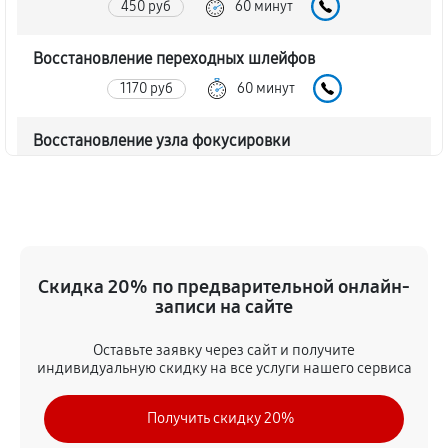
450 руб
60 минут
Восстановление переходных шлейфов
1170 руб
60 минут
Восстановление узла фокусировки
360 руб
60 минут
Ремонт диафрагмы объектива Canon EF 24-70mm
f/4L IS USM
720 руб
60 минут
Скидка 20% по предварительной онлайн-
записи на сайте
Восстановление после попадания влаги
Оставьте заявку через сайт и получите
1350 руб
60 минут
индивидуальную скидку на все услуги нашего сервиса
Чистка от пыли объектива Canon EF 24-70mm f/4L
Получить скидку 20%
IS USM