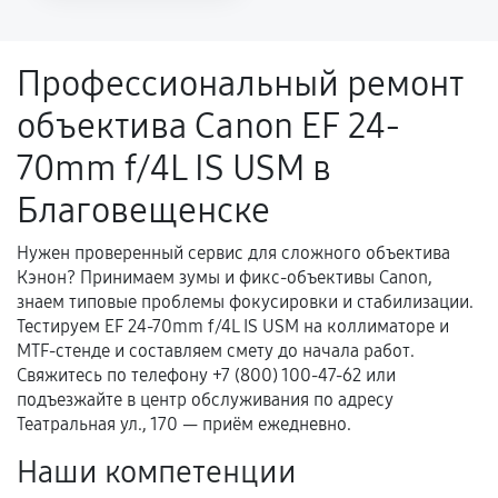
напрямую связанной с выполненным
ремонтом.
Профессиональный ремонт
Поломка установленной детали при
объектива Canon EF 24-
нормальной эксплуатации в течение
гарантийного срока.
70mm f/4L IS USM в
Несоответствие комплектующей заявленным
Благовещенске
техническим характеристикам.
Нужен проверенный сервис для сложного объектива
Кэнон? Принимаем зумы и фикс-объективы Canon,
Документы для подтверждения
знаем типовые проблемы фокусировки и стабилизации.
гарантии
Тестируем EF 24-70mm f/4L IS USM на коллиматоре и
MTF-стенде и составляем смету до начала работ.
Гарантийный талон.
Свяжитесь по телефону +7 (800) 100-47-62 или
подъезжайте в центр обслуживания по адресу
Акт выполненных работ с датой, перечнем
Театральная ул., 170 — приём ежедневно.
услуг и сроком гарантии.
Наши компетенции
Документы на установленные комплектующие