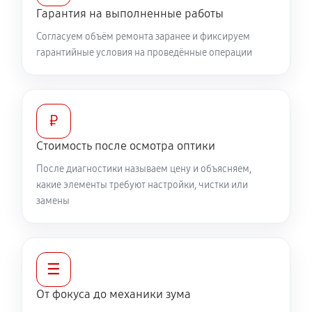
Гарантия на выполненные работы
360 руб
60 минут
Согласуем объём ремонта заранее и фиксируем
гарантийные условия на проведённые операции
Разблокировка заклинивания
500 руб
60 минут
Протяжка соединений трансфокатора
₽
1040 руб
60 минут
Стоимость после осмотра оптики
После диагностики называем цену и объясняем,
Замена светофильтра объектива Canon EF 24-70mm
какие элементы требуют настройки, чистки или
f/4L IS USM
замены
810 руб
60 минут
☰
От фокуса до механики зума