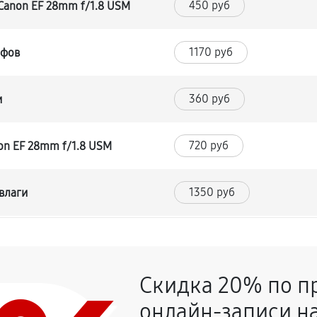
450 руб
Canon EF 28mm f/1.8 USM
1170 руб
йфов
360 руб
и
720 руб
on EF 28mm f/1.8 USM
1350 руб
влаги
1170 руб
EF 28mm f/1.8 USM
Скидка 20% по п
360 руб
8mm f/1.8 USM
онлайн-записи на