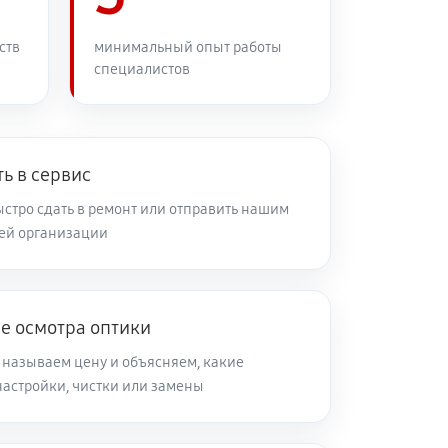
60 минут
Заказать
ств
минимальный опыт работы
специалистов
60 минут
Заказать
60 минут
Заказать
ь в сервис
стро сдать в ремонт или отправить нашим
ей организации
60 минут
Заказать
60 минут
Заказать
е осмотра оптики
 называем цену и объясняем, какие
60 минут
Заказать
настройки, чистки или замены
60 минут
Заказать