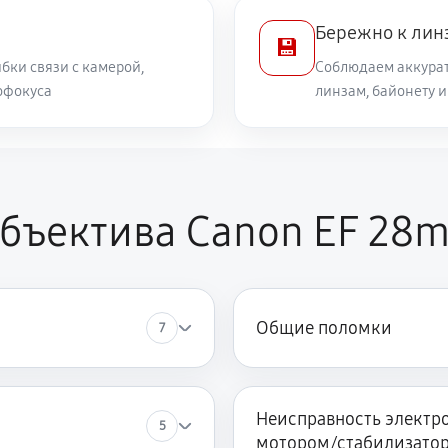
Бережно к лин
💾
500 руб
бки связи с камерой,
Соблюдаем аккурат
офокуса
линзам, байонету 
1040 руб
ора
810 руб
anon EF 28mm f/1.8 USM
бъектива Canon EF 28m
Общие поломки
7
Неисправность электро
5
мотором/стабилизато