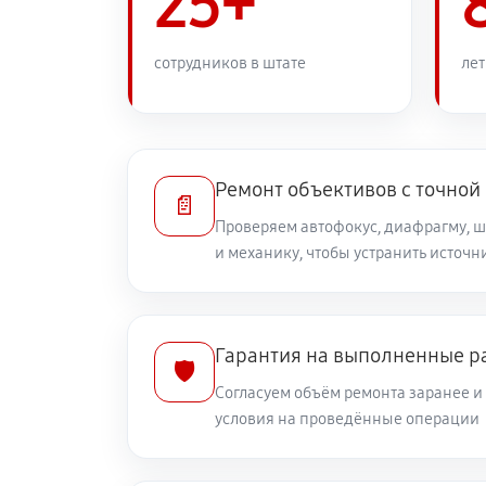
25+
Замена переходных шлейфов
сотрудников в штате
лет
Устранение механических повреж
Ремонт электроники объектива Ca
Ремонт объективов с точной
📄
Проверяем автофокус, диафрагму, 
и механику, чтобы устранить источ
Ремонт шлейфа оптического стаб
Ремонт передней линзы объектив
Гарантия на выполненные р
🛡️
Согласуем объём ремонта заранее 
Ремонт механических узлов
условия на проведённые операции
Ремонт кольца зуммирования