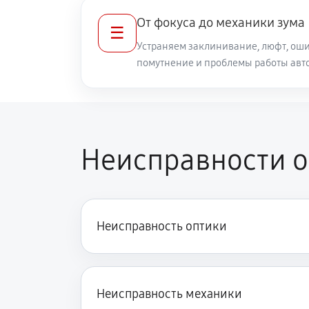
От фокуса до механики зума
☰
Разблокировка заклинивания
Устраняем заклинивание, люфт, оши
помутнение и проблемы работы авт
Протяжка соединений трансфокат
Замена светофильтра объектива C
Неисправности о
Неисправность оптики
Неисправность механики