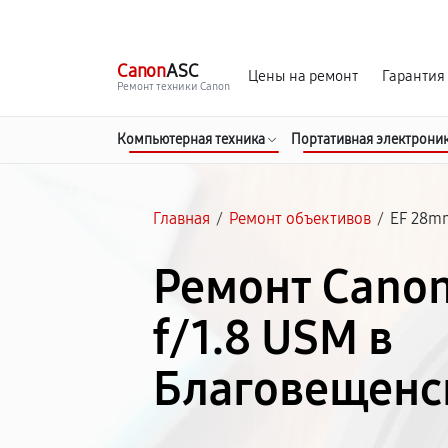
г. Благовещенск
Ежедневно с 9:00 до 21:00
Canon
ASC
Цены на ремонт
Гарантия
Ремонт техники Canon
Компьютерная техника
Портативная электрони
Главная
/
Ремонт объективов
/
EF 28mm
Ремонт Cano
f/1.8 USM в
Благовещенс