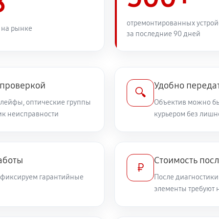
8
1080 руб
отремонтированных устрой
 на рынке
за последние 90 дней
810 руб
дений
810 руб
non EF 28mm f/1.8 USM
 проверкой
Удобно передат
🔍
шлейфы, оптические группы
Объектив можно бы
ник неисправности
540 руб
курьером без лишн
илизатора
720 руб
а
аботы
Стоимость посл
₽
и фиксируем гарантийные
После диагностики
1710 руб
элементы требуют 
360 руб