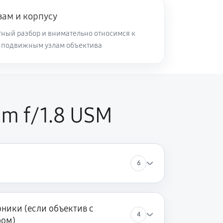
зам и корпусу
60 минут
Заказать
ный разбор и внимательно относимся к
и подвижным узлам объектива
60 минут
Заказать
60 минут
Заказать
m f/1.8 USM
6
ники (если объектив с
4
ром)