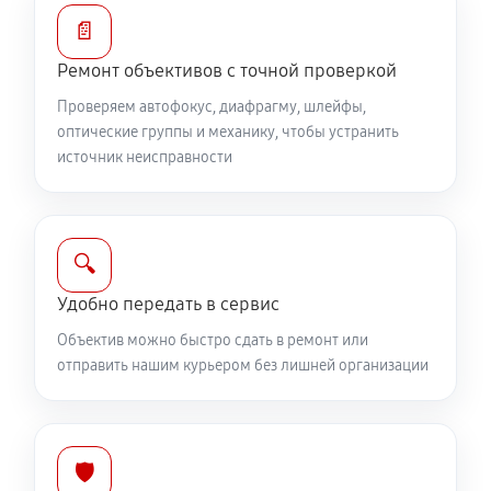
810 руб
60 минут
📄
Ремонт объективов с точной проверкой
Ремонт электроники объектива Canon EF 400 f/2.8L
IS USM
Проверяем автофокус, диафрагму, шлейфы,
оптические группы и механику, чтобы устранить
810 руб
60 минут
источник неисправности
Ремонт шлейфа оптического стабилизатора
540 руб
60 минут
🔍
Ремонт передней линзы объектива
Удобно передать в сервис
720 руб
60 минут
Объектив можно быстро сдать в ремонт или
отправить нашим курьером без лишней организации
Ремонт механических узлов
1710 руб
60 минут
Ремонт кольца зуммирования
🛡️