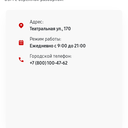
Установка была выполнена нашим сервисным
центром.
При этом гарантия на сами комплектующие
Адрес:
остается на стороне производителя или
Театральная ул., 170
продавца. За качество сторонних деталей
сервисный центр ответственности не несет.
Режим работы:
Ежедневно с 9:00 до 21:00
Городской телефон:
+7 (800) 100-47-62