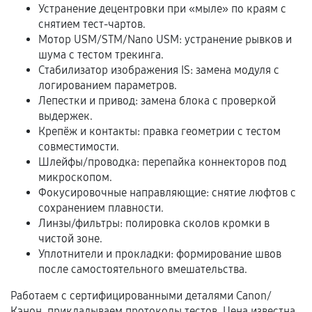
и кассовый чек.
Устранение децентровки при «мыле» по краям с
снятием тест-чартов.
Мотор USM/STM/Nano USM: устранение рывков и
шума с тестом трекинга.
Расширенная гарантия
Стабилизатор изображения IS: замена модуля с
логированием параметров.
В некоторых случаях возможно оформление
Лепестки и привод: замена блока с проверкой
расширенной гарантии. Стоимость, сроки и
выдержек.
условия продления согласовываются отдельно и
Крепёж и контакты: правка геометрии с тестом
фиксируются в документах.
совместимости.
Шлейфы/проводка: перепайка коннекторов под
микроскопом.
Фокусировочные направляющие: снятие люфтов с
Когда гарантия не действует
сохранением плавности.
Линзы/фильтры: полировка сколов кромки в
Нарушение правил эксплуатации,
чистой зоне.
механические повреждения, попадание влаги,
Уплотнители и прокладки: формирование швов
перегрев, коррозия.
после самостоятельного вмешательства.
Самостоятельный ремонт или вмешательство
Работаем с сертифицированными деталями Canon/
третьих лиц.
Кэнон, прикладываем протоколы тестов. Цена известна