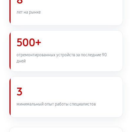
8
Замена узла диафрагмы
1080 руб
60 минут
лет на рынке
Установка подвеса объектива Canon EF 400 f/2.8L IS
USM
500+
360 руб
60 минут
отремонтированных устройств за последние 90
Замена электронной платы
дней
450 руб
60 минут
Ремонт узла автофокуса
3
1040 руб
60 минут
Замена переходных шлейфов
минимальный опыт работы специалистов
1080 руб
60 минут
Устранение механических повреждений