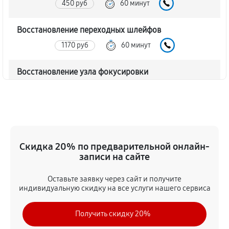
450 руб
60 минут
Восстановление переходных шлейфов
1170 руб
60 минут
Восстановление узла фокусировки
360 руб
60 минут
Ремонт диафрагмы объектива Canon EF 400 f/2.8L
IS USM
720 руб
60 минут
Скидка 20% по предварительной онлайн-
записи на сайте
Восстановление после попадания влаги
Оставьте заявку через сайт и получите
1350 руб
60 минут
индивидуальную скидку на все услуги нашего сервиса
Чистка от пыли объектива Canon EF 400 f/2.8L IS
Получить скидку 20%
USM