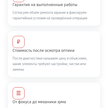
360 руб
60 минут
Гарантия на выполненные работы
Согласуем объём ремонта заранее и фиксируем
Разблокировка заклинивания
гарантийные условия на проведённые операции
500 руб
60 минут
Протяжка соединений трансфокатора
1040 руб
60 минут
₽
Стоимость после осмотра оптики
Замена светофильтра объектива Canon EF 400
После диагностики называем цену и объясняем,
f/2.8L IS USM
какие элементы требуют настройки, чистки или
810 руб
60 минут
замены
☰
От фокуса до механики зума