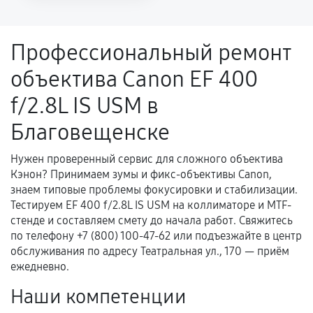
напрямую связанной с выполненным
ремонтом.
Профессиональный ремонт
Поломка установленной детали при
объектива Canon EF 400
нормальной эксплуатации в течение
гарантийного срока.
f/2.8L IS USM в
Несоответствие комплектующей заявленным
Благовещенске
техническим характеристикам.
Нужен проверенный сервис для сложного объектива
Кэнон? Принимаем зумы и фикс-объективы Canon,
Документы для подтверждения
знаем типовые проблемы фокусировки и стабилизации.
гарантии
Тестируем EF 400 f/2.8L IS USM на коллиматоре и MTF-
стенде и составляем смету до начала работ. Свяжитесь
Гарантийный талон.
по телефону +7 (800) 100-47-62 или подъезжайте в центр
обслуживания по адресу Театральная ул., 170 — приём
Акт выполненных работ с датой, перечнем
ежедневно.
услуг и сроком гарантии.
Наши компетенции
Документы на установленные комплектующие