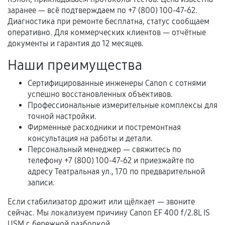
Естественный износ деталей, если иное не
заранее — всё подтверждаем по +7 (800) 100-47-62.
предусмотрено отдельно.
Диагностика при ремонте бесплатна, статус сообщаем
оперативно. Для коммерческих клиентов — отчётные
Обращение после окончания гарантийного
документы и гарантия до 12 месяцев.
срока.
Наши преимущества
Программные сбои, если это не указано в
отдельных условиях.
Сертифицированные инженеры Canon с сотнями
успешно восстановленных объективов.
Профессиональные измерительные комплексы для
точной настройки.
Если комплектующие куплены
Фирменные расходники и постремонтная
самостоятельно
консультация на работы и детали.
Персональный менеджер — свяжитесь по
Гарантия на выполненные работы может
телефону +7 (800) 100-47-62 и приезжайте по
сохраняться полностью или частично, если
адресу Театральная ул., 170 по предварительной
соблюдены следующие условия:
записи.
Предоставленные детали подходят по
техническим параметрам и не имеют внешних
Если стабилизатор дрожит или щёлкает — звоните
сейчас. Мы локализуем причину Canon EF 400 f/2.8L IS
дефектов.
USM с бережной разборкой.