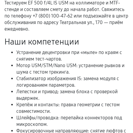
Тестируем EF 500 f/4L IS USM на коллиматоре и MTF-
Документы для подтверждения
стенде и составляем смету до начала работ. Свяжитесь
гарантии
по телефону +7 (800) 100-47-62 или подъезжайте в центр
обслуживания по адресу Театральная ул., 170 — приём
Гарантийный талон.
ежедневно.
Акт выполненных работ с датой, перечнем
Наши компетенции
услуг и сроком гарантии.
Устранение децентровки при «мыле» по краям с
Документы на установленные комплектующие
снятием тест-чартов.
и кассовый чек.
Мотор USM/STM/Nano USM: устранение рывков и
шума с тестом трекинга.
Стабилизатор изображения IS: замена модуля с
Расширенная гарантия
логированием параметров.
Лепестки и привод: замена блока с проверкой
В некоторых случаях возможно оформление
выдержек.
расширенной гарантии. Стоимость, сроки и
Крепёж и контакты: правка геометрии с тестом
совместимости.
условия продления согласовываются отдельно и
Шлейфы/проводка: перепайка коннекторов под
фиксируются в документах.
микроскопом.
Фокусировочные направляющие: снятие люфтов с