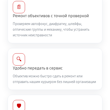
Ремонт электроники объектива Canon EF 500 f/4L
📄
IS USM
Ремонт объективов с точной проверкой
810 руб
60 минут
Проверяем автофокус, диафрагму, шлейфы,
оптические группы и механику, чтобы устранить
Ремонт шлейфа оптического стабилизатора
источник неисправности
540 руб
60 минут
Ремонт передней линзы объектива
🔍
720 руб
60 минут
Удобно передать в сервис
Ремонт механических узлов
Объектив можно быстро сдать в ремонт или
1710 руб
60 минут
отправить нашим курьером без лишней организации
Ремонт кольца зуммирования
360 руб
60 минут
🛡️