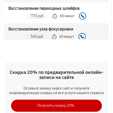
Восстановление переходных шлейфов
1170 руб
60 минут
Восстановление узла фокусировки
360 руб
60 минут
Ремонт диафрагмы объектива Canon EF 500 f/4L IS
USM
720 руб
60 минут
Скидка 20% по предварительной онлайн-
Восстановление после попадания влаги
записи на сайте
1350 руб
60 минут
Оставьте заявку через сайт и получите
индивидуальную скидку на все услуги нашего сервиса
Чистка от пыли объектива Canon EF 500 f/4L IS USM
1170 руб
60 минут
Получить скидку 20%