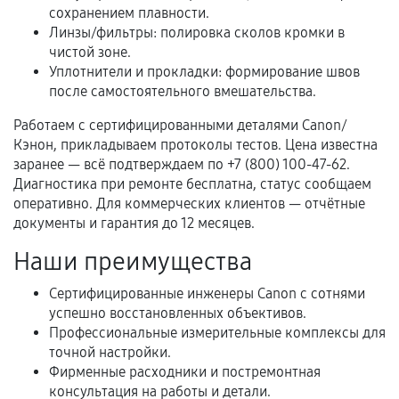
сохранением плавности.
Когда гарантия не действует
Линзы/фильтры: полировка сколов кромки в
чистой зоне.
Нарушение правил эксплуатации,
Уплотнители и прокладки: формирование швов
механические повреждения, попадание влаги,
после самостоятельного вмешательства.
перегрев, коррозия.
Работаем с сертифицированными деталями Canon/
Самостоятельный ремонт или вмешательство
Кэнон, прикладываем протоколы тестов. Цена известна
третьих лиц.
заранее — всё подтверждаем по +7 (800) 100-47-62.
Диагностика при ремонте бесплатна, статус сообщаем
Естественный износ деталей, если иное не
оперативно. Для коммерческих клиентов — отчётные
предусмотрено отдельно.
документы и гарантия до 12 месяцев.
Обращение после окончания гарантийного
Наши преимущества
срока.
Сертифицированные инженеры Canon с сотнями
Программные сбои, если это не указано в
успешно восстановленных объективов.
отдельных условиях.
Профессиональные измерительные комплексы для
точной настройки.
Фирменные расходники и постремонтная
Если комплектующие куплены
консультация на работы и детали.