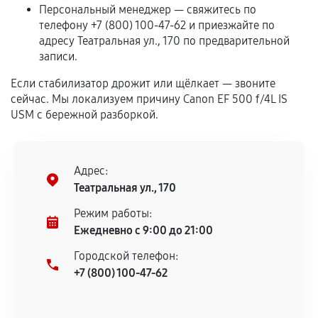
самостоятельно
Персональный менеджер — свяжитесь по
телефону +7 (800) 100-47-62 и приезжайте по
Гарантия на выполненные работы может
адресу Театральная ул., 170 по предварительной
записи.
сохраняться полностью или частично, если
соблюдены следующие условия:
Если стабилизатор дрожит или щёлкает — звоните
Предоставленные детали подходят по
сейчас. Мы локализуем причину Canon EF 500 f/4L IS
техническим параметрам и не имеют внешних
USM с бережной разборкой.
дефектов.
Установка была выполнена нашим сервисным
центром.
Адрес:
При этом гарантия на сами комплектующие
Театральная ул., 170
остается на стороне производителя или
Режим работы:
продавца. За качество сторонних деталей
Ежедневно с 9:00 до 21:00
сервисный центр ответственности не несет.
Городской телефон:
+7 (800) 100-47-62