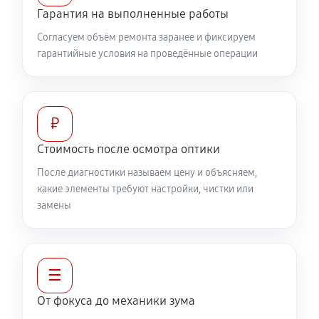
Разблокировка заклинивания
Гарантия на выполненные работы
500 руб
60 минут
Согласуем объём ремонта заранее и фиксируем
гарантийные условия на проведённые операции
Протяжка соединений трансфокатора
1040 руб
60 минут
Замена светофильтра объектива Canon EF 500 f/4L
₽
IS USM
Стоимость после осмотра оптики
810 руб
60 минут
После диагностики называем цену и объясняем,
какие элементы требуют настройки, чистки или
замены
☰
От фокуса до механики зума