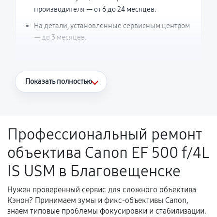
производителя — от 6 до 24 месяцев.
На детали, установленные сервисным центром
— до 3 месяцев.
Что считается гарантийным случаем
Показать полностью
Повторное возникновение неисправности,
напрямую связанной с выполненным
ремонтом.
Профессиональный ремонт
Поломка установленной детали при
объектива Canon EF 500 f/4L
нормальной эксплуатации в течение
гарантийного срока.
IS USM в Благовещенске
Несоответствие комплектующей заявленным
техническим характеристикам.
Нужен проверенный сервис для сложного объектива
Кэнон? Принимаем зумы и фикс-объективы Canon,
знаем типовые проблемы фокусировки и стабилизации.