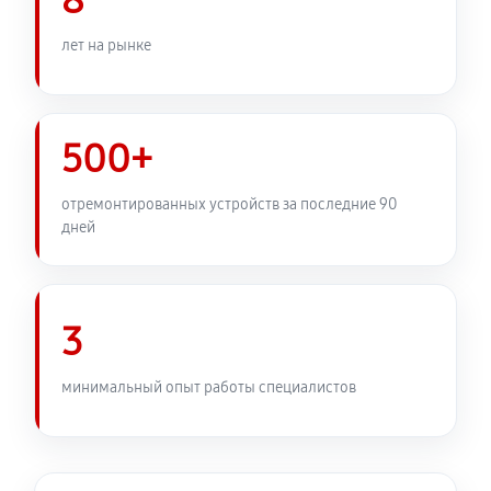
8
Установка подвеса объектива Canon EF 500 f/4L IS
лет на рынке
USM
360 руб
60 минут
500+
Замена электронной платы
450 руб
60 минут
отремонтированных устройств за последние 90
дней
Ремонт узла автофокуса
1040 руб
60 минут
3
Замена переходных шлейфов
1080 руб
60 минут
минимальный опыт работы специалистов
Устранение механических повреждений
810 руб
60 минут