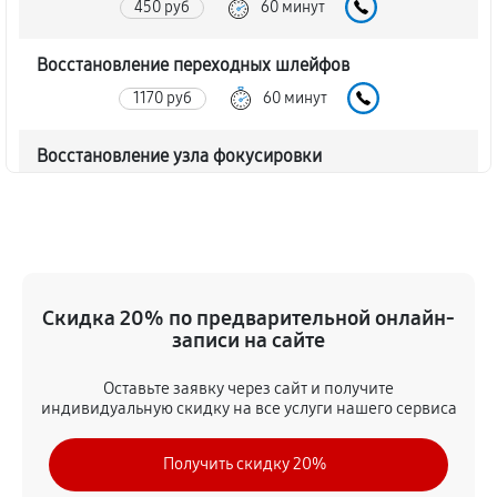
450 руб
60 минут
Восстановление переходных шлейфов
1170 руб
60 минут
Восстановление узла фокусировки
360 руб
60 минут
Ремонт диафрагмы объектива Canon EF 75-300 f/4-
5.6 III
720 руб
60 минут
Скидка 20% по предварительной онлайн-
записи на сайте
Восстановление после попадания влаги
Оставьте заявку через сайт и получите
1350 руб
60 минут
индивидуальную скидку на все услуги нашего сервиса
Чистка от пыли объектива Canon EF 75-300 f/4-5.6
Получить скидку 20%
III