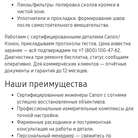
Когда гарантия не действует
Линзы/фильтры: полировка сколов кромки в
чистой зоне.
Нарушение правил эксплуатации,
Уплотнители и прокладки: формирование швов
механические повреждения, попадание влаги,
после самостоятельного вмешательства.
перегрев, коррозия.
Работаем с сертифицированными деталями Canon/
Самостоятельный ремонт или вмешательство
Кэнон, прикладываем протоколы тестов. Цена известна
третьих лиц.
заранее — всё подтверждаем по +7 (800) 100-47-62.
Диагностика при ремонте бесплатна, статус сообщаем
Естественный износ деталей, если иное не
оперативно. Для коммерческих клиентов — отчётные
предусмотрено отдельно.
документы и гарантия до 12 месяцев.
Обращение после окончания гарантийного
Наши преимущества
срока.
Сертифицированные инженеры Canon с сотнями
Программные сбои, если это не указано в
успешно восстановленных объективов.
отдельных условиях.
Профессиональные измерительные комплексы для
точной настройки.
Фирменные расходники и постремонтная
Если комплектующие куплены
консультация на работы и детали.
самостоятельно
Персональный менеджер — свяжитесь по