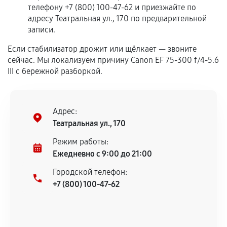
телефону +7 (800) 100-47-62 и приезжайте по
Гарантия на выполненные работы может
адресу Театральная ул., 170 по предварительной
записи.
сохраняться полностью или частично, если
соблюдены следующие условия:
Если стабилизатор дрожит или щёлкает — звоните
Предоставленные детали подходят по
сейчас. Мы локализуем причину Canon EF 75-300 f/4-5.6
техническим параметрам и не имеют внешних
III с бережной разборкой.
дефектов.
Установка была выполнена нашим сервисным
центром.
Адрес:
При этом гарантия на сами комплектующие
Театральная ул., 170
остается на стороне производителя или
Режим работы:
продавца. За качество сторонних деталей
Ежедневно с 9:00 до 21:00
сервисный центр ответственности не несет.
Городской телефон:
+7 (800) 100-47-62