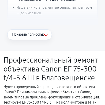
На детали, установленные сервисным центром
— до 3 месяцев.
Что считается гарантийным случаем
Показать полностью
Повторное возникновение неисправности,
напрямую связанной с выполненным
ремонтом.
Профессиональный ремонт
Поломка установленной детали при
объектива Canon EF 75-300
нормальной эксплуатации в течение
гарантийного срока.
f/4-5.6 III в Благовещенске
Несоответствие комплектующей заявленным
техническим характеристикам.
Нужен проверенный сервис для сложного объектива
Кэнон? Принимаем зумы и фикс-объективы Canon,
знаем типовые проблемы фокусировки и стабилизации.
Тестируем EF 75-300 f/4-5.6 III на коллиматоре и MTF-