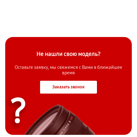
Не нашли свою модель?
Оставьте заявку, мы свяжемся с Вами в ближайшее
время
Заказать звонок
?