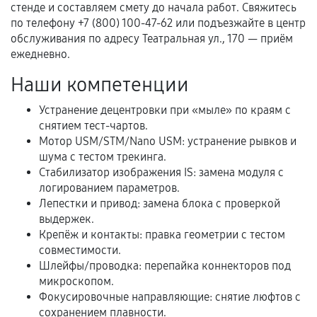
Документы для подтверждения
стенде и составляем смету до начала работ. Свяжитесь
гарантии
по телефону +7 (800) 100-47-62 или подъезжайте в центр
обслуживания по адресу Театральная ул., 170 — приём
Гарантийный талон.
ежедневно.
Акт выполненных работ с датой, перечнем
Наши компетенции
услуг и сроком гарантии.
Устранение децентровки при «мыле» по краям с
Документы на установленные комплектующие
снятием тест-чартов.
и кассовый чек.
Мотор USM/STM/Nano USM: устранение рывков и
шума с тестом трекинга.
Стабилизатор изображения IS: замена модуля с
Расширенная гарантия
логированием параметров.
Лепестки и привод: замена блока с проверкой
В некоторых случаях возможно оформление
выдержек.
расширенной гарантии. Стоимость, сроки и
Крепёж и контакты: правка геометрии с тестом
совместимости.
условия продления согласовываются отдельно и
Шлейфы/проводка: перепайка коннекторов под
фиксируются в документах.
микроскопом.
Фокусировочные направляющие: снятие люфтов с
сохранением плавности.