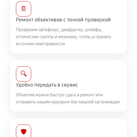
810 руб
60 минут
📄
Ремонт объективов с точной проверкой
Ремонт электроники объектива Canon EF 75-300
f/4-5.6 III
Проверяем автофокус, диафрагму, шлейфы,
оптические группы и механику, чтобы устранить
810 руб
60 минут
источник неисправности
Ремонт шлейфа оптического стабилизатора
540 руб
60 минут
🔍
Ремонт передней линзы объектива
Удобно передать в сервис
720 руб
60 минут
Объектив можно быстро сдать в ремонт или
отправить нашим курьером без лишней организации
Ремонт механических узлов
1710 руб
60 минут
Ремонт кольца зуммирования
🛡️