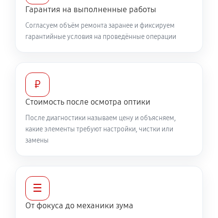
360 руб
60 минут
Гарантия на выполненные работы
Согласуем объём ремонта заранее и фиксируем
Разблокировка заклинивания
гарантийные условия на проведённые операции
500 руб
60 минут
Протяжка соединений трансфокатора
1040 руб
60 минут
₽
Стоимость после осмотра оптики
Замена светофильтра объектива Canon EF 75-300
После диагностики называем цену и объясняем,
f/4-5.6 III
какие элементы требуют настройки, чистки или
810 руб
60 минут
замены
☰
От фокуса до механики зума