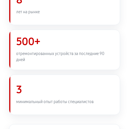
8
Замена узла диафрагмы
1080 руб
60 минут
лет на рынке
Установка подвеса объектива Canon EF 75-300 f/4-
5.6 III
500+
360 руб
60 минут
отремонтированных устройств за последние 90
Замена электронной платы
дней
450 руб
60 минут
Ремонт узла автофокуса
3
1040 руб
60 минут
Замена переходных шлейфов
минимальный опыт работы специалистов
1080 руб
60 минут
Устранение механических повреждений