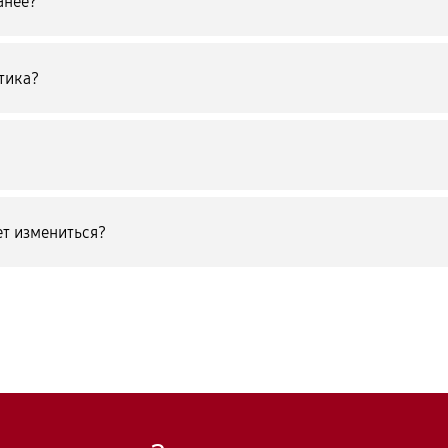
анее?
тика?
т измениться?