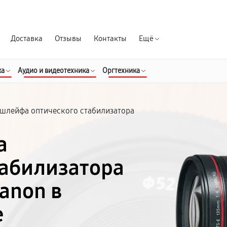
Гарантия д
Доставка
Отзывы
Контакты
Ещё
ка
Аудио и видеотехника
Оргтехника
 шлейфа оптического стабилизатора
а
табилизатора
anon в
е