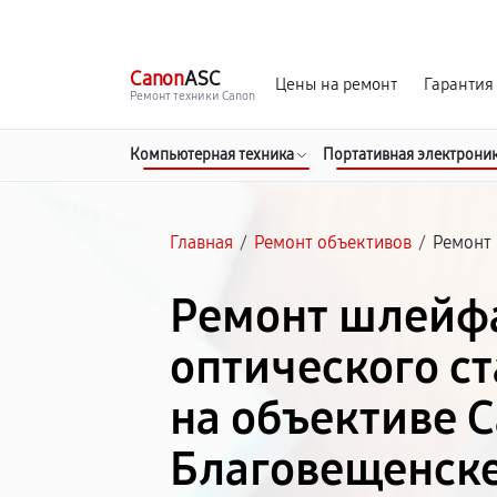
г. Благовещенск
Ежедневно с 9:00 до 21:00
Canon
ASC
Цены на ремонт
Гарантия
Ремонт техники Canon
Компьютерная техника
Портативная электрони
Главная
/
Ремонт объективов
/
Ремонт
Ремонт шлейф
оптического с
на объективе C
Благовещенск