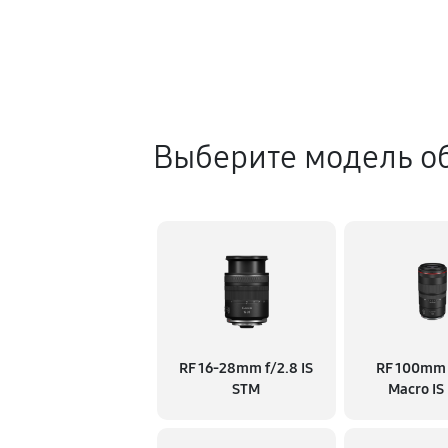
Выберите модель о
RF 16‑28mm f/2.8 IS
RF 100mm 
STM
Macro IS