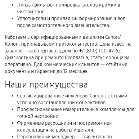
Когда гарантия не действует
Линзы/фильтры: полировка сколов кромки в
чистой зоне.
Нарушение правил эксплуатации,
Уплотнители и прокладки: формирование швов
механические повреждения, попадание влаги,
после самостоятельного вмешательства.
перегрев, коррозия.
Работаем с сертифицированными деталями Canon/
Самостоятельный ремонт или вмешательство
Кэнон, прикладываем протоколы тестов. Цена известна
третьих лиц.
заранее — всё подтверждаем по +7 (800) 100-47-62.
Диагностика при ремонте бесплатна, статус сообщаем
Естественный износ деталей, если иное не
оперативно. Для коммерческих клиентов — отчётные
предусмотрено отдельно.
документы и гарантия до 12 месяцев.
Обращение после окончания гарантийного
Наши преимущества
срока.
Сертифицированные инженеры Canon с сотнями
Программные сбои, если это не указано в
успешно восстановленных объективов.
отдельных условиях.
Профессиональные измерительные комплексы для
точной настройки.
Фирменные расходники и постремонтная
Если комплектующие куплены
консультация на работы и детали.
самостоятельно
Персональный менеджер — свяжитесь по