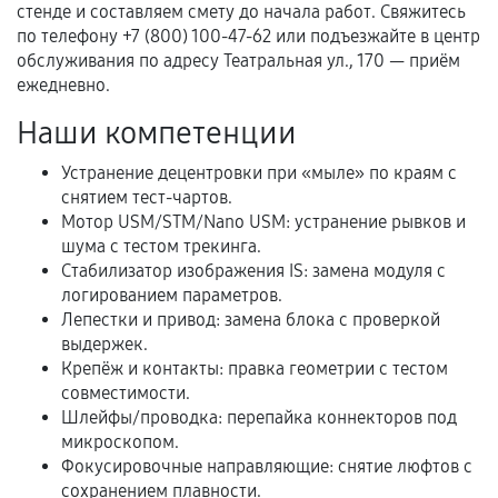
Документы для подтверждения
стенде и составляем смету до начала работ. Свяжитесь
гарантии
по телефону +7 (800) 100-47-62 или подъезжайте в центр
обслуживания по адресу Театральная ул., 170 — приём
Гарантийный талон.
ежедневно.
Акт выполненных работ с датой, перечнем
Наши компетенции
услуг и сроком гарантии.
Устранение децентровки при «мыле» по краям с
Документы на установленные комплектующие
снятием тест-чартов.
и кассовый чек.
Мотор USM/STM/Nano USM: устранение рывков и
шума с тестом трекинга.
Стабилизатор изображения IS: замена модуля с
Расширенная гарантия
логированием параметров.
Лепестки и привод: замена блока с проверкой
В некоторых случаях возможно оформление
выдержек.
расширенной гарантии. Стоимость, сроки и
Крепёж и контакты: правка геометрии с тестом
совместимости.
условия продления согласовываются отдельно и
Шлейфы/проводка: перепайка коннекторов под
фиксируются в документах.
микроскопом.
Фокусировочные направляющие: снятие люфтов с
сохранением плавности.