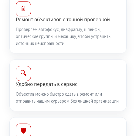
810 руб
60 минут
📄
Ремонт объективов с точной проверкой
Ремонт электроники объектива Canon RF 85mm
f/1.2L USM
Проверяем автофокус, диафрагму, шлейфы,
оптические группы и механику, чтобы устранить
810 руб
60 минут
источник неисправности
Ремонт шлейфа оптического стабилизатора
540 руб
60 минут
🔍
Ремонт передней линзы объектива
Удобно передать в сервис
720 руб
60 минут
Объектив можно быстро сдать в ремонт или
отправить нашим курьером без лишней организации
Ремонт механических узлов
1710 руб
60 минут
Ремонт кольца зуммирования
🛡️