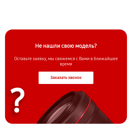
Не нашли свою модель?
Оставьте заявку, мы свяжемся с Вами в ближайшее
время
Заказать звонок
?