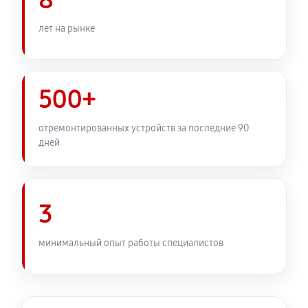
8
Замена узла диафрагмы
1080 руб
60 минут
лет на рынке
Установка подвеса объектива Canon RF 85mm f/1.2L
USM
500+
360 руб
60 минут
отремонтированных устройств за последние 90
Замена электронной платы
дней
450 руб
60 минут
Ремонт узла автофокуса
3
1040 руб
60 минут
Замена переходных шлейфов
минимальный опыт работы специалистов
1080 руб
60 минут
Устранение механических повреждений