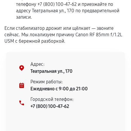
телефону +7 (800) 100-47-62 и приезжайте по
Гарантия на выполненные работы может
адресу Театральная ул., 170 по предварительной
записи.
сохраняться полностью или частично, если
соблюдены следующие условия:
Если стабилизатор дрожит или щёлкает — звоните
Предоставленные детали подходят по
сейчас. Мы локализуем причину Canon RF 85mm f/1.2L
техническим параметрам и не имеют внешних
USM с бережной разборкой.
дефектов.
Установка была выполнена нашим сервисным
центром.
Адрес:
При этом гарантия на сами комплектующие
Театральная ул., 170
остается на стороне производителя или
Режим работы:
продавца. За качество сторонних деталей
Ежедневно с 9:00 до 21:00
сервисный центр ответственности не несет.
Городской телефон:
+7 (800) 100-47-62