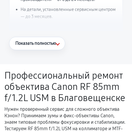
На детали, установленные сервисным центром
— до 3 месяцев.
Что считается гарантийным случаем
Показать полностью
Повторное возникновение неисправности,
напрямую связанной с выполненным
ремонтом.
Профессиональный ремонт
Поломка установленной детали при
объектива Canon RF 85mm
нормальной эксплуатации в течение
гарантийного срока.
f/1.2L USM в Благовещенске
Несоответствие комплектующей заявленным
техническим характеристикам.
Нужен проверенный сервис для сложного объектива
Кэнон? Принимаем зумы и фикс-объективы Canon,
знаем типовые проблемы фокусировки и стабилизации.
Тестируем RF 85mm f/1.2L USM на коллиматоре и MTF-