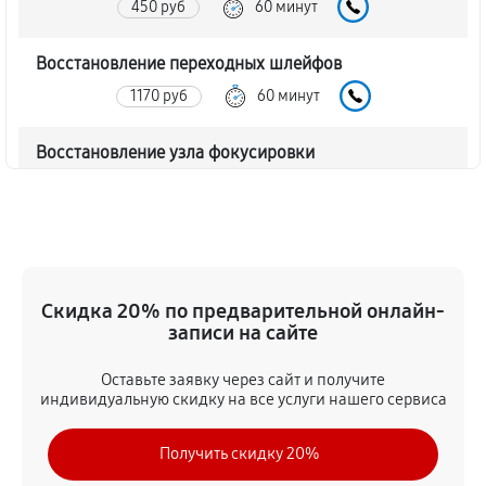
450 руб
60 минут
Восстановление переходных шлейфов
1170 руб
60 минут
Восстановление узла фокусировки
360 руб
60 минут
Ремонт диафрагмы объектива Canon RF 85mm
f/1.2L USM
720 руб
60 минут
Скидка 20% по предварительной онлайн-
записи на сайте
Восстановление после попадания влаги
Оставьте заявку через сайт и получите
1350 руб
60 минут
индивидуальную скидку на все услуги нашего сервиса
Чистка от пыли объектива Canon RF 85mm f/1.2L
Получить скидку 20%
USM