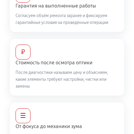
360 руб
60 минут
Гарантия на выполненные работы
Согласуем объём ремонта заранее и фиксируем
Разблокировка заклинивания
гарантийные условия на проведённые операции
500 руб
60 минут
Протяжка соединений трансфокатора
1040 руб
60 минут
₽
Стоимость после осмотра оптики
Замена светофильтра объектива Canon RF 85mm
После диагностики называем цену и объясняем,
f/1.2L USM
какие элементы требуют настройки, чистки или
810 руб
60 минут
замены
☰
От фокуса до механики зума