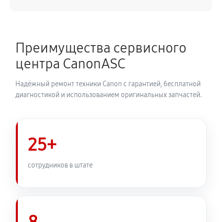
Замена каретки плоттера Canon imagePROGRAF iPF
PRO-6100
Преимущества сервисного
4050 руб
60 минут
центра CanonASC
Замена трубок плоттера Canon imagePROGRAF iPF
Надёжный ремонт техники Canon с гарантией, бесплатной
PRO-6100
диагностикой и использованием оригинальных запчастей.
3420 руб
60 минут
25+
сотрудников в штате