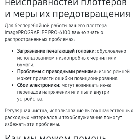
неисправностей плоттеров
Документы на установленные комплектующие
и меры их предотвращения
и кассовый чек.
Для бесперебойной работы вашего плоттера
imagePROGRAF iPF PRO-6100 важно знать о
распространенных проблемах:
Расширенная гарантия
Загрязнение печатающей головки:
обусловлено
В некоторых случаях возможно оформление
использованием низкопробных чернил или
расширенной гарантии. Стоимость, сроки и
бумаги.
условия продления согласовываются отдельно и
Проблемы с приводными ремнями:
износ ремней
фиксируются в документах.
может привести ошибки позиционирования.
Сбои электроники:
могут возникать из-за
перепадов напряжения или пыли внутри
устройства.
Когда гарантия не действует
Регулярная чистка, использование высококачественных
Нарушение правил эксплуатации,
расходных материалов и техобслуживание помогут
механические повреждения, попадание влаги,
избежать эти проблемы.
перегрев, коррозия.
Как мы можем помочь