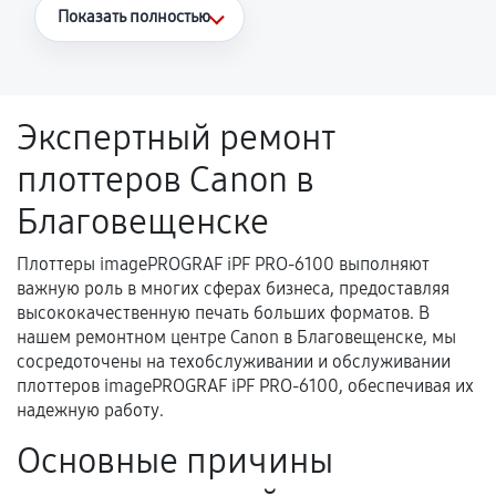
Что считается гарантийным случаем
Показать полностью
Повторное возникновение неисправности,
напрямую связанной с выполненным
ремонтом.
Экспертный ремонт
Поломка установленной детали при
плоттеров Canon в
нормальной эксплуатации в течение
гарантийного срока.
Благовещенске
Несоответствие комплектующей заявленным
техническим характеристикам.
Плоттеры imagePROGRAF iPF PRO-6100 выполняют
важную роль в многих сферах бизнеса, предоставляя
высококачественную печать больших форматов. В
нашем ремонтном центре Canon в Благовещенске, мы
Документы для подтверждения
сосредоточены на техобслуживании и обслуживании
гарантии
плоттеров imagePROGRAF iPF PRO-6100, обеспечивая их
надежную работу.
Гарантийный талон.
Основные причины
Акт выполненных работ с датой, перечнем
услуг и сроком гарантии.