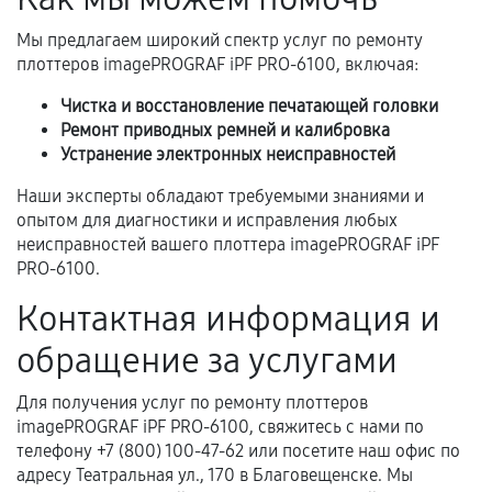
Самостоятельный ремонт или вмешательство
третьих лиц.
Мы предлагаем широкий спектр услуг по ремонту
плоттеров imagePROGRAF iPF PRO-6100, включая:
Естественный износ деталей, если иное не
предусмотрено отдельно.
Чистка и восстановление печатающей головки
Ремонт приводных ремней и калибровка
Обращение после окончания гарантийного
Устранение электронных неисправностей
срока.
Наши эксперты обладают требуемыми знаниями и
Программные сбои, если это не указано в
опытом для диагностики и исправления любых
отдельных условиях.
неисправностей вашего плоттера imagePROGRAF iPF
PRO-6100.
Контактная информация и
Если комплектующие куплены
самостоятельно
обращение за услугами
Гарантия на выполненные работы может
Для получения услуг по ремонту плоттеров
сохраняться полностью или частично, если
imagePROGRAF iPF PRO-6100, свяжитесь с нами по
соблюдены следующие условия:
телефону +7 (800) 100-47-62 или посетите наш офис по
Предоставленные детали подходят по
адресу Театральная ул., 170 в Благовещенске. Мы