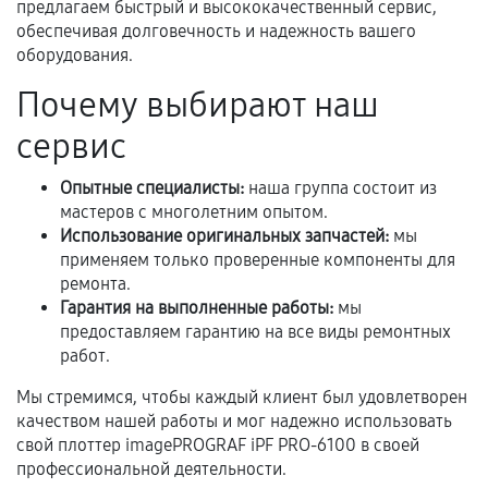
техническим параметрам и не имеют внешних
предлагаем быстрый и высококачественный сервис,
дефектов.
обеспечивая долговечность и надежность вашего
оборудования.
Установка была выполнена нашим сервисным
центром.
Почему выбирают наш
При этом гарантия на сами комплектующие
сервис
остается на стороне производителя или
продавца. За качество сторонних деталей
Опытные специалисты:
наша группа состоит из
сервисный центр ответственности не несет.
мастеров с многолетним опытом.
Использование оригинальных запчастей:
мы
применяем только проверенные компоненты для
ремонта.
Гарантия на выполненные работы:
мы
предоставляем гарантию на все виды ремонтных
работ.
Мы стремимся, чтобы каждый клиент был удовлетворен
качеством нашей работы и мог надежно использовать
свой плоттер imagePROGRAF iPF PRO-6100 в своей
профессиональной деятельности.