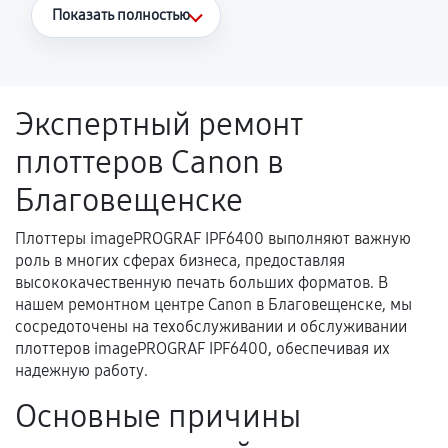
Что считается гарантийным случаем
Показать полностью
Повторное возникновение неисправности,
напрямую связанной с выполненным
ремонтом.
Экспертный ремонт
Поломка установленной детали при
плоттеров Canon в
нормальной эксплуатации в течение
гарантийного срока.
Благовещенске
Несоответствие комплектующей заявленным
техническим характеристикам.
Плоттеры imagePROGRAF IPF6400 выполняют важную
роль в многих сферах бизнеса, предоставляя
высококачественную печать больших форматов. В
нашем ремонтном центре Canon в Благовещенске, мы
Документы для подтверждения
сосредоточены на техобслуживании и обслуживании
гарантии
плоттеров imagePROGRAF IPF6400, обеспечивая их
надежную работу.
Гарантийный талон.
Основные причины
Акт выполненных работ с датой, перечнем
услуг и сроком гарантии.