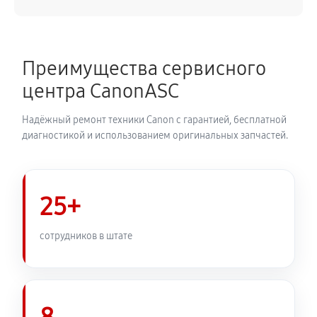
Замена каретки плоттера Canon imagePROGRAF
IPF6400
4050 руб
60 минут
Преимущества сервисного
центра CanonASC
Замена трубок плоттера Canon imagePROGRAF
IPF6400
Надёжный ремонт техники Canon с гарантией, бесплатной
3420 руб
60 минут
диагностикой и использованием оригинальных запчастей.
25+
сотрудников в штате