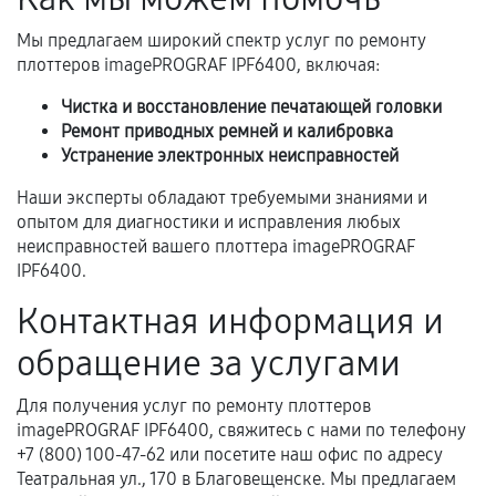
Самостоятельный ремонт или вмешательство
третьих лиц.
Мы предлагаем широкий спектр услуг по ремонту
плоттеров imagePROGRAF IPF6400, включая:
Естественный износ деталей, если иное не
предусмотрено отдельно.
Чистка и восстановление печатающей головки
Ремонт приводных ремней и калибровка
Обращение после окончания гарантийного
Устранение электронных неисправностей
срока.
Наши эксперты обладают требуемыми знаниями и
Программные сбои, если это не указано в
опытом для диагностики и исправления любых
отдельных условиях.
неисправностей вашего плоттера imagePROGRAF
IPF6400.
Контактная информация и
Если комплектующие куплены
самостоятельно
обращение за услугами
Гарантия на выполненные работы может
Для получения услуг по ремонту плоттеров
сохраняться полностью или частично, если
imagePROGRAF IPF6400, свяжитесь с нами по телефону
соблюдены следующие условия:
+7 (800) 100-47-62 или посетите наш офис по адресу
Предоставленные детали подходят по
Театральная ул., 170 в Благовещенске. Мы предлагаем