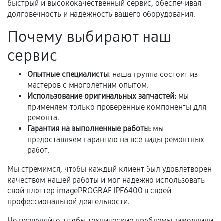
техническим параметрам и не имеют внешних
быстрый и высококачественный сервис, обеспечивая
дефектов.
долговечность и надежность вашего оборудования.
Установка была выполнена нашим сервисным
Почему выбирают наш
центром.
сервис
При этом гарантия на сами комплектующие
остается на стороне производителя или
Опытные специалисты:
наша группа состоит из
продавца. За качество сторонних деталей
мастеров с многолетним опытом.
сервисный центр ответственности не несет.
Использование оригинальных запчастей:
мы
применяем только проверенные компоненты для
ремонта.
Гарантия на выполненные работы:
мы
предоставляем гарантию на все виды ремонтных
работ.
Мы стремимся, чтобы каждый клиент был удовлетворен
качеством нашей работы и мог надежно использовать
свой плоттер imagePROGRAF IPF6400 в своей
профессиональной деятельности.
Не позволяйте, чтобы технические проблемы замедлили