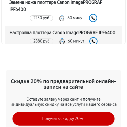
Замена ножа плоттера Canon imagePROGRAF
IPF6400
2250 руб
60 минут
Настройка плоттера Canon imagePROGRAF IPF6400
2880 руб
60 минут
Прошивка (Обновление ПО)
2610 руб
60 минут
Замена ремня плоттера Canon imagePROGRAF
Скидка 20% по предварительной онлайн-
IPF6400
записи на сайте
2430 руб
60 минут
Оставьте заявку через сайт и получите
индивидуальную скидку на все услуги нашего сервиса
Замена печатной головки
4320 руб
60 минут
Получить скидку 20%