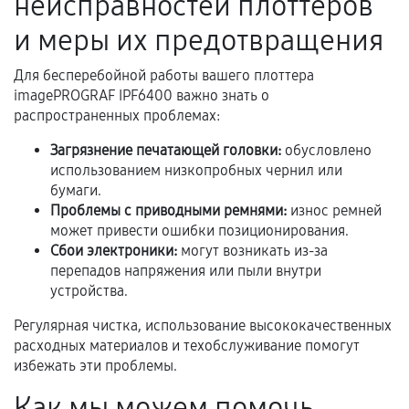
неисправностей плоттеров
Документы на установленные комплектующие
и меры их предотвращения
и кассовый чек.
Для бесперебойной работы вашего плоттера
imagePROGRAF IPF6400 важно знать о
распространенных проблемах:
Расширенная гарантия
Загрязнение печатающей головки:
обусловлено
В некоторых случаях возможно оформление
использованием низкопробных чернил или
расширенной гарантии. Стоимость, сроки и
бумаги.
условия продления согласовываются отдельно и
Проблемы с приводными ремнями:
износ ремней
фиксируются в документах.
может привести ошибки позиционирования.
Сбои электроники:
могут возникать из-за
перепадов напряжения или пыли внутри
устройства.
Когда гарантия не действует
Регулярная чистка, использование высококачественных
Нарушение правил эксплуатации,
расходных материалов и техобслуживание помогут
механические повреждения, попадание влаги,
избежать эти проблемы.
перегрев, коррозия.
Как мы можем помочь